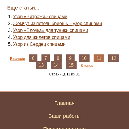
Ещё статьи...
Узор «Витражи» спицами
Жемчуг из петель бриошь – узор спицами
Узор «Елочка» для туники спицами
Узор для жилетов спицами
Узор из Сердец спицами
6
7
8
9
10
11
12
В начало
13
14
15
В конец
Страница 11 из 81
Главная
Ваши работы