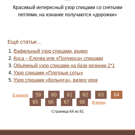
Красивый интересный узор спицами со снятыми
петлями, на изнанке получаются «дорожки»
Ещё статьи...
Вафельный узор спицами, видео
Коса – Елочка или «Полукоса» спицами
Объёмный узор спицами на базе резинки 2*1
Узор спицами «Плотные соты»
Узор спицами «Кольчуга», видео урок
59
60
61
62
63
64
В начало
65
66
67
68
В конец
Страница 64 из 81