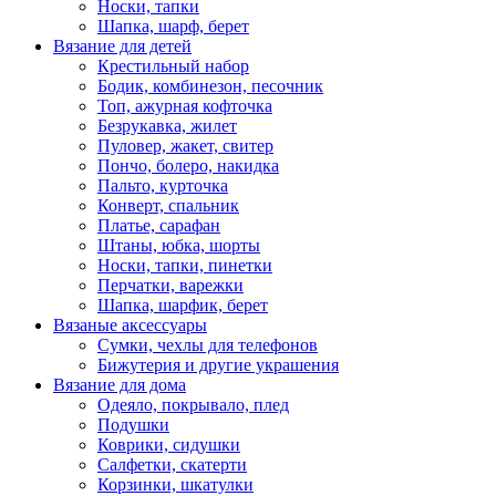
Носки, тапки
Шапка, шарф, берет
Вязание для детей
Крестильный набор
Бодик, комбинезон, песочник
Топ, ажурная кофточка
Безрукавка, жилет
Пуловер, жакет, свитер
Пончо, болеро, накидка
Пальто, курточка
Конверт, спальник
Платье, сарафан
Штаны, юбка, шорты
Носки, тапки, пинетки
Перчатки, варежки
Шапка, шарфик, берет
Вязаные аксессуары
Сумки, чехлы для телефонов
Бижутерия и другие украшения
Вязание для дома
Одеяло, покрывало, плед
Подушки
Коврики, сидушки
Салфетки, скатерти
Корзинки, шкатулки