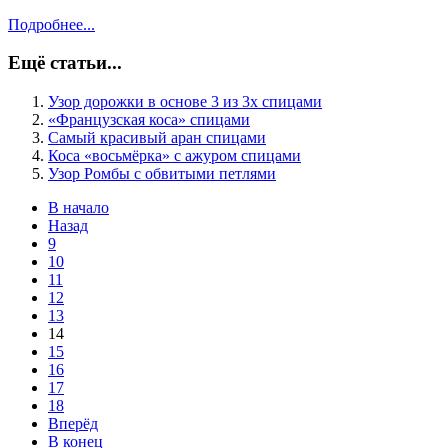
Подробнее...
Ещё статьи...
Узор дорожки в основе 3 из 3х спицами
«Французская коса» спицами
Самый красивый аран спицами
Коса «восьмёрка» с ажуром спицами
Узор Ромбы с обвитыми петлями
В начало
Назад
9
10
11
12
13
14
15
16
17
18
Вперёд
В конец