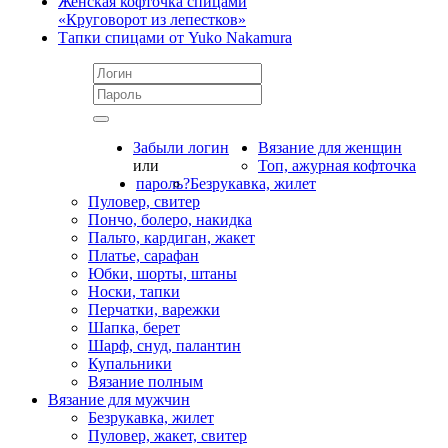
Женская кофточка спицами
«Круговорот из лепестков»
Тапки спицами от Yuko Nakamura
Забыли логин
Вязание для женщин
или
Топ, ажурная кофточка
пароль?
Безрукавка, жилет
Пуловер, свитер
Пончо, болеро, накидка
Пальто, кардиган, жакет
Платье, сарафан
Юбки, шорты, штаны
Носки, тапки
Перчатки, варежки
Шапка, берет
Шарф, снуд, палантин
Купальники
Вязание полным
Вязание для мужчин
Безрукавка, жилет
Пуловер, жакет, свитер