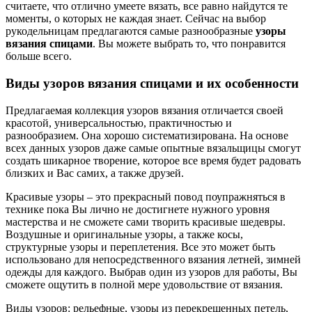
считаете, что отлично умеете вязать, все равно найдутся те
моменты, о которых не каждая знает. Сейчас на выбор
рукодельницам предлагаются самые разнообразные
узоры
вязания спицами
. Вы можете выбрать то, что понравится
больше всего.
Виды узоров вязания спицами и их особенности
Предлагаемая коллекция узоров вязания отличается своей
красотой, универсальностью, практичностью и
разнообразием. Она хорошо систематизирована. На основе
всех данных узоров даже самые опытные вязальщицы смогут
создать шикарное творение, которое все время будет радовать
близких и Вас самих, а также друзей.
Красивые узоры – это прекрасный повод поупражняться в
технике пока Вы лично не достигнете нужного уровня
мастерства и не сможете сами творить красивые шедевры.
Воздушные и оригинальные узоры, а также косы,
структурные узоры и переплетения. Все это может быть
использовано для непосредственного вязания летней, зимней
одежды для каждого. Выбрав один из узоров для работы, Вы
сможете ощутить в полной мере удовольствие от вязания.
Виды узоров: рельефные, узоры из перекрещенных петель,