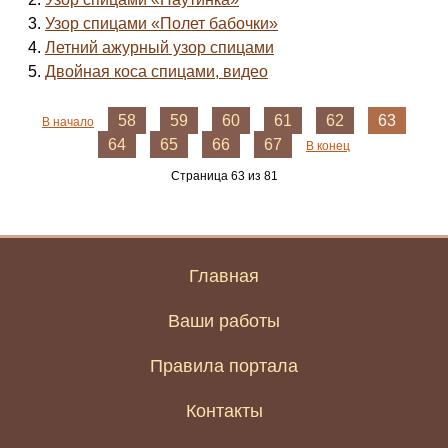
Узор спицами «Полет бабочки»
Летний ажурный узор спицами
Двойная коса спицами, видео
58
59
60
61
62
63
В начало
64
65
66
67
В конец
Страница 63 из 81
Главная
Ваши работы
Правила портала
Контакты