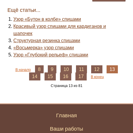
Ещё статьи...
Узор «Бутон в колбе» спицами
Красивый узор спицами для кардиганов и
шапочек
Структурная резинка спицами
«Восьмерка» узор спицами
Узор «Глубокий рельеф» спицами
8
9
10
11
12
13
В начало
14
15
16
17
В конец
Страница 13 из 81
Главная
Ваши работы