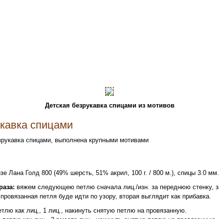
Детская безрукавка спицами из мотивов
укавка спицами
зрукавка спицами, выполнена крупными мотивами
е Лана Голд 800 (49% шерсть, 51% акрил, 100 г. / 800 м.), спицы 3.0 мм.
раза:
вяжем следующею петлю сначала лиц./изн. за переднюю стенку, за
провязанная петля буде идти по узору, вторая выглядит как прибавка.
тлю как лиц., 1 лиц., накинуть снятую петлю на провязанную.