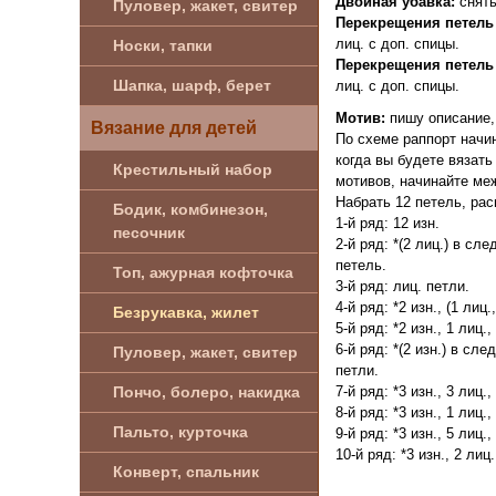
Двойная убавка:
снять
Пуловер, жакет, свитер
Перекрещения петель
лиц. с доп. спицы.
Носки, тапки
Перекрещения петель
Шапка, шарф, берет
лиц. с доп. спицы.
Мотив:
пишу описание, 
Вязание для детей
По схеме раппорт начин
когда вы будете вязать
Крестильный набор
мотивов, начинайте ме
Набрать 12 петель, рас
Бодик, комбинезон,
1-й ряд: 12 изн.
песочник
2-й ряд: *(2 лиц.) в сл
петель.
Топ, ажурная кофточка
3-й ряд: лиц. петли.
4-й ряд: *2 изн., (1 лиц
Безрукавка, жилет
5-й ряд: *2 изн., 1 лиц.,
6-й ряд: *(2 изн.) в сле
Пуловер, жакет, свитер
петли.
7-й ряд: *3 изн., 3 лиц.,
Пончо, болеро, накидка
8-й ряд: *3 изн., 1 лиц.,
Пальто, курточка
9-й ряд: *3 изн., 5 лиц.,
10-й ряд: *3 изн., 2 лиц.
Конверт, спальник