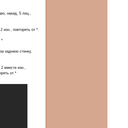
во, накид, 5 лиц.,
2 изн., повторять от *.
 *
. за заднюю стенку,
2 вместе изн.,
орять от *