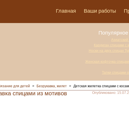
Главная
Ваши работы
П
Популярное 
Азиатский
Кардиган спицами с 
Носки на двух спицах Т
Женская кофточка спицам
Тапки спицами 
Вязание для детей
>
Безрукавка, жилет
>
Детская жилетка спицами с коса
авка спицами из мотивов
Опубликовано: 15.07.