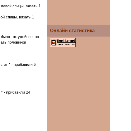
 левой спицы, вязать 1
вой спицы, вязать 1
Онлайн статистика
 было так удобнее, но
зать половинки
ь от * - прибавили 6
т * - прибавили 24