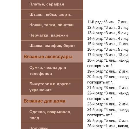
Платье, сарафан
Штаны, юбка, шорты
11-й ряд: *3 изн., 7 лиц.
Носки, тапки, пинетки
12-й ряд: *3 изн., 3 лиц.
13-й ряд: *3 изн., 9 лиц.
Перчатки, варежки
14-й ряд: *3 изн., 4 лиц.
15-й ряд: *3 изн., 11 лиц
Шапка, шарфик, берет
16-й ряд: *3 изн., 5 лиц.
17-й ряд: *3 изн., 13 лиц
Вязаные аксессуары
18-й ряд: *1 лиц., наки
повторять от *.
Сумки, чехлы для
19-й ряд: *2 лиц., 2 изн.
телефонов
20-й ряд: *2 лиц., наки
повторять от *.
Бижутерия и другие
21-й ряд: *3 лиц., 2 изн.
украшения
22-й ряд: *3 лиц., наки
повторять от *.
Вязание для дома
23-й ряд: *4 лиц., 2 изн.
24-й ряд: *4 лиц., наки
Одеяло, покрывало,
повторять от *.
плед
25-й ряд: *5 лиц., 2 изн.
26-й ряд: *1 изн., наки
Подушки