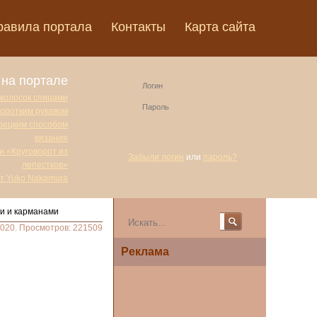
равила портала
Контакты
Карта сайта
на портале
 колосок спицами
коротким рукавом
урецким способом
вязания
и «Круговорот из
Забыли логин
или
пароль?
лепестков»
от Yuko Nakamura
ми и карманами
2020. Просмотров: 221509
Реклама