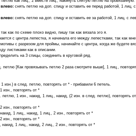
 петлю как лиц., 2 вместе лиц., накинуть снятую петлю на провязанную.
 влево:
снять петлю на доп. спицу и оставить ее перед работой, 1 лиц. с
 влево:
снять петлю на доп. спицу и оставить ее за работой, 1 лиц. с ле
так как по схеме плохо видно, пишу так как вязала эго я.
ается с центра лепестка, я начинала его между лепестками, так как мне
 мотивы с разрезом для проймы, начинайте с центра, когда же будете вя
жду листиками как в описании.
пределить на 3 спицы, соединить в круговой ряд.
ед. петлю [Как провязывать петлю 2 раза смотрите выше], 1 лиц., повторят
., 1 изн.) в след. петлю, повторять от * - прибавили 6 петель.
 1 изн., повторять от *
д. петлю, 1 изн., накид, 1 лиц., накид, (2 изн. в след. петлю), повторять о
 2 изн., повторять от *
 накид, 1 лиц., накид, 1 лиц., 2 изн., повторять от *
 2 изн., повторять от *
, накид, 1 лиц., накид, 2 лиц., 2 изн., повторять от *