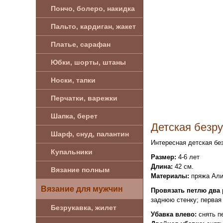
Пончо, болеро, накидка
Пальто, кардиган, жакет
Платье, сарафан
Юбки, шорты, штаны
Носки, тапки
Перчатки, варежки
Шапка, берет
Детская безр
Шарф, снуд, палантин
Интересная детская бе
Купальники
Размер:
4-6 лет
Длина:
42 см.
Вязание полным
Материалы:
пряжа Ализ
Вязание для мужчин
Провязать петлю два 
заднюю стенку; первая 
Безрукавка, жилет
Убавка влево:
снять пе