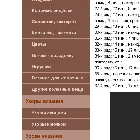
накид, 4 лиц., накид по
27-й ряд: *2 изн., 5 лиц.
Коврики, сидушки
28-й ряд: *2 изн., наки
накид, 1 изн., повторять
Салфетки, скатерти
29-й ряд: *3 изн., 6 лиц.
30-й ряд: *3 изн., накид
Корзинки, шкатулки
31-й ряд: *4 изн., 7 лиц.
Цветы
32-й ряд: *4 изн., накид
33-й ряд: *5 изн., 17 лиц
Вяжем к празднику
34-й ряд: *1 изн., 2 вме
повторять от *
Игрушки
35-й ряд: *6 изн., 17 лиц
36-й ряд: перенести по
Вязание для животных
накинуть снятую петлю н
37-й ряд: *7 изн., 17 лиц
Другие полезные вещи
Узоры вязания
Узоры спицами
Узоры крючком
Уроки вязания