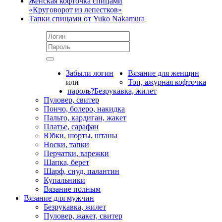
Женская кофточка спицами
«Круговорот из лепестков»
Тапки спицами от Yuko Nakamura
Забыли логин
Вязание для женщин
или
Топ, ажурная кофточка
пароль?
Безрукавка, жилет
Пуловер, свитер
Пончо, болеро, накидка
Пальто, кардиган, жакет
Платье, сарафан
Юбки, шорты, штаны
Носки, тапки
Перчатки, варежки
Шапка, берет
Шарф, снуд, палантин
Купальники
Вязание полным
Вязание для мужчин
Безрукавка, жилет
Пуловер, жакет, свитер