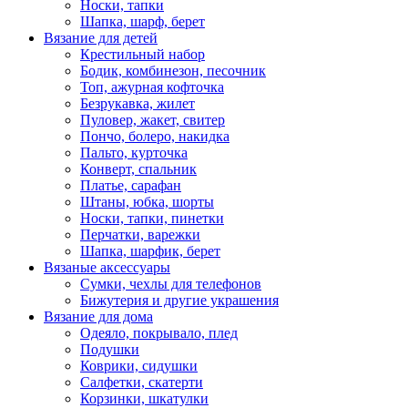
Носки, тапки
Шапка, шарф, берет
Вязание для детей
Крестильный набор
Бодик, комбинезон, песочник
Топ, ажурная кофточка
Безрукавка, жилет
Пуловер, жакет, свитер
Пончо, болеро, накидка
Пальто, курточка
Конверт, спальник
Платье, сарафан
Штаны, юбка, шорты
Носки, тапки, пинетки
Перчатки, варежки
Шапка, шарфик, берет
Вязаные аксессуары
Сумки, чехлы для телефонов
Бижутерия и другие украшения
Вязание для дома
Одеяло, покрывало, плед
Подушки
Коврики, сидушки
Салфетки, скатерти
Корзинки, шкатулки