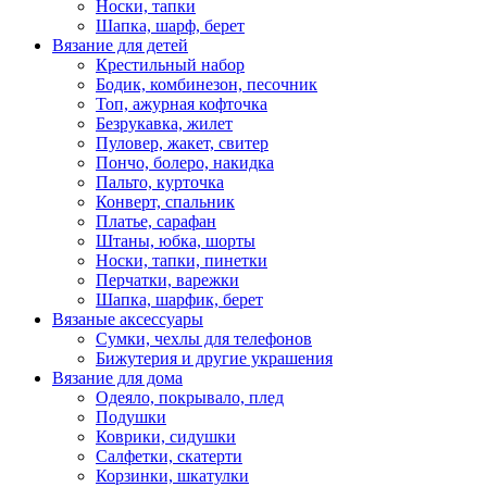
Носки, тапки
Шапка, шарф, берет
Вязание для детей
Крестильный набор
Бодик, комбинезон, песочник
Топ, ажурная кофточка
Безрукавка, жилет
Пуловер, жакет, свитер
Пончо, болеро, накидка
Пальто, курточка
Конверт, спальник
Платье, сарафан
Штаны, юбка, шорты
Носки, тапки, пинетки
Перчатки, варежки
Шапка, шарфик, берет
Вязаные аксессуары
Сумки, чехлы для телефонов
Бижутерия и другие украшения
Вязание для дома
Одеяло, покрывало, плед
Подушки
Коврики, сидушки
Салфетки, скатерти
Корзинки, шкатулки