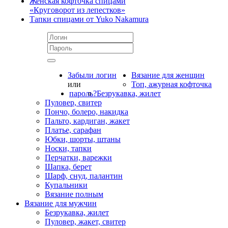
Женская кофточка спицами
«Круговорот из лепестков»
Тапки спицами от Yuko Nakamura
Забыли логин
Вязание для женщин
или
Топ, ажурная кофточка
пароль?
Безрукавка, жилет
Пуловер, свитер
Пончо, болеро, накидка
Пальто, кардиган, жакет
Платье, сарафан
Юбки, шорты, штаны
Носки, тапки
Перчатки, варежки
Шапка, берет
Шарф, снуд, палантин
Купальники
Вязание полным
Вязание для мужчин
Безрукавка, жилет
Пуловер, жакет, свитер