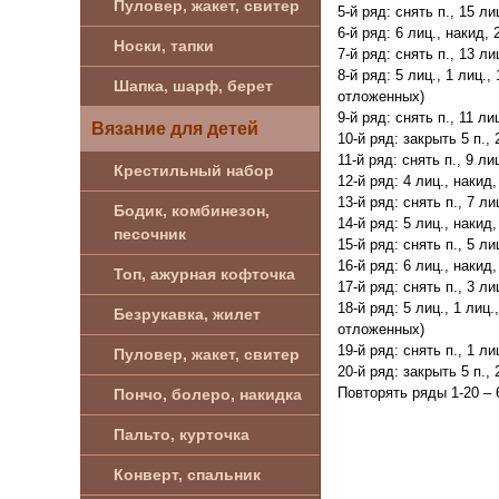
Пуловер, жакет, свитер
5-й ряд: снять п., 15 ли
6-й ряд: 6 лиц., накид,
Носки, тапки
7-й ряд: снять п., 13 ли
8-й ряд: 5 лиц., 1 лиц.
Шапка, шарф, берет
отложенных)
9-й ряд: снять п., 11 ли
Вязание для детей
10-й ряд: закрыть 5 п.,
11-й ряд: снять п., 9 ли
Крестильный набор
12-й ряд: 4 лиц., накид
13-й ряд: снять п., 7 ли
Бодик, комбинезон,
14-й ряд: 5 лиц., накид
песочник
15-й ряд: снять п., 5 ли
16-й ряд: 6 лиц., накид
Топ, ажурная кофточка
17-й ряд: снять п., 3 ли
18-й ряд: 5 лиц., 1 лиц
Безрукавка, жилет
отложенных)
19-й ряд: снять п., 1 ли
Пуловер, жакет, свитер
20-й ряд: закрыть 5 п., 
Повторять ряды 1-20 – 
Пончо, болеро, накидка
Пальто, курточка
Конверт, спальник