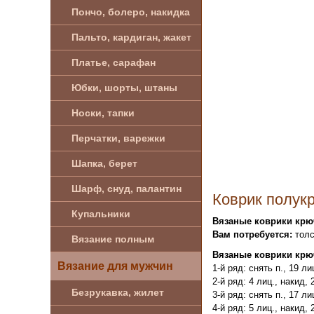
Пончо, болеро, накидка
Пальто, кардиган, жакет
Платье, сарафан
Юбки, шорты, штаны
Носки, тапки
Перчатки, варежки
Шапка, берет
Шарф, снуд, палантин
Коврик полук
Купальники
Вязаные коврики крю
Вам потребуется:
толс
Вязание полным
Вязаные коврики крю
Вязание для мужчин
1-й ряд: снять п., 19 ли
2-й ряд: 4 лиц., накид,
Безрукавка, жилет
3-й ряд: снять п., 17 ли
4-й ряд: 5 лиц., накид,