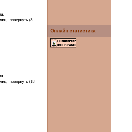
иц.
 лиц., повернуть (8
Онлайн статистика
иц.
 лиц., повернуть (18