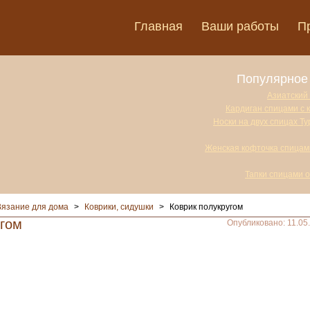
Главная
Ваши работы
П
Популярное 
Азиатский
Кардиган спицами с 
Носки на двух спицах Т
Женская кофточка спицам
Тапки спицами 
Вязание для дома
>
Коврики, сидушки
>
Коврик полукругом
угом
Опубликовано: 11.05