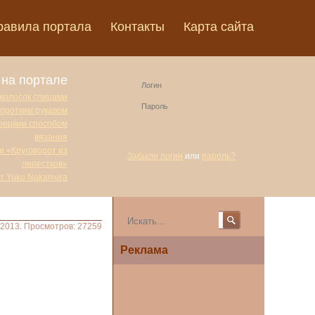
равила портала
Контакты
Карта сайта
на портале
 колосок спицами
коротким рукавом
урецким способом
вязания
и «Круговорот из
Забыли логин
или
пароль?
лепестков»
от Yuko Nakamura
.2013. Просмотров: 27259
Реклама