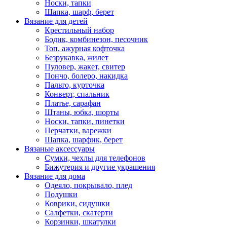
Носки, тапки
Шапка, шарф, берет
Вязание для детей
Крестильный набор
Бодик, комбинезон, песочник
Топ, ажурная кофточка
Безрукавка, жилет
Пуловер, жакет, свитер
Пончо, болеро, накидка
Пальто, курточка
Конверт, спальник
Платье, сарафан
Штаны, юбка, шорты
Носки, тапки, пинетки
Перчатки, варежки
Шапка, шарфик, берет
Вязаные аксессуары
Сумки, чехлы для телефонов
Бижутерия и другие украшения
Вязание для дома
Одеяло, покрывало, плед
Подушки
Коврики, сидушки
Салфетки, скатерти
Корзинки, шкатулки