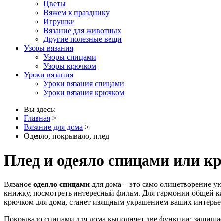
Цветы
Вяжем к празднику
Игрушки
Вязание для животных
Другие полезные вещи
Узоры вязания
Узоры спицами
Узоры крючком
Уроки вязания
Уроки вязания спицами
Уроки вязания крючком
Вы здесь:
Главная
>
Вязание для дома
>
Одеяло, покрывало, плед
Плед и одеяло спицами или к
Вязаное
одеяло спицами
для дома – это само олицетворение ую
книжку, посмотреть интересный фильм. Для гармонии общей ка
крючком для дома, станет изящным украшением ваших интерье
Покрывало спицами для дома выполняет две функции: защищает