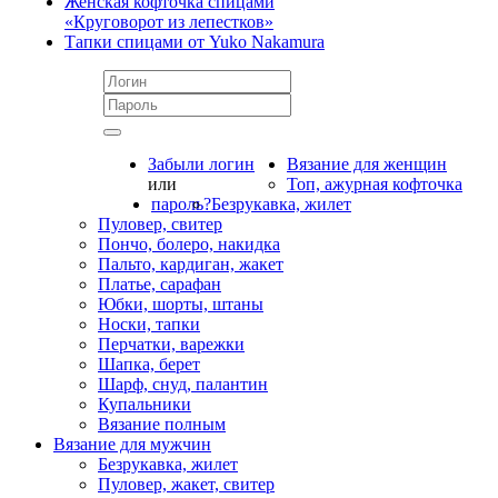
Женская кофточка спицами
«Круговорот из лепестков»
Тапки спицами от Yuko Nakamura
Забыли логин
Вязание для женщин
или
Топ, ажурная кофточка
пароль?
Безрукавка, жилет
Пуловер, свитер
Пончо, болеро, накидка
Пальто, кардиган, жакет
Платье, сарафан
Юбки, шорты, штаны
Носки, тапки
Перчатки, варежки
Шапка, берет
Шарф, снуд, палантин
Купальники
Вязание полным
Вязание для мужчин
Безрукавка, жилет
Пуловер, жакет, свитер