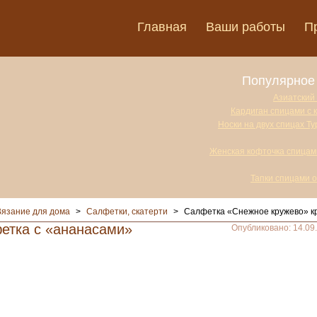
Главная
Ваши работы
П
Популярное 
Азиатский
Кардиган спицами с 
Носки на двух спицах Т
Женская кофточка спицам
Тапки спицами 
Вязание для дома
>
Салфетки, скатерти
>
Салфетка «Снежное кружево» к
етка с «ананасами»
Опубликовано: 14.09