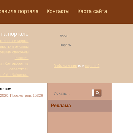
равила портала
Контакты
Карта сайта
на портале
 колосок спицами
коротким рукавом
урецким способом
вязания
и «Круговорот из
Забыли логин
или
пароль?
лепестков»
от Yuko Nakamura
рючком
.2020. Просмотров: 15326
Реклама