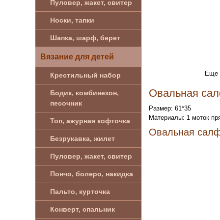
Пуловер, жакет, свитер
Носки, тапки
Шапка, шарф, берет
Вязание для детей
Еще 
Крестильный набор
Овальная сал
Бодик, комбинезон,
песочник
Размер: 61*35
Материалы: 1 моток пря
Топ, ажурная кофточка
Овальная салф
Безрукавка, жилет
Пуловер, жакет, свитер
Пончо, болеро, накидка
Пальто, курточка
Конверт, спальник