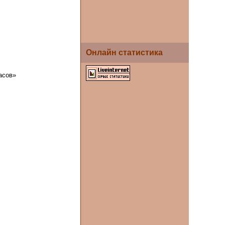
Онлайн статистика
асов»