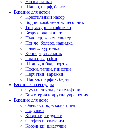
Носки, тапки
Шапка, шарф, берет
Вязание для детей
Крестильный набор
Бодик, комбинезон, песочник
Топ, ажурная кофточка
Безрукавка, жилет
Пуловер, жакет, свитер
Пончо, болеро, накидка
Пальто, курточка
Конверт, спальник
Платье, сарафан
Штаны, юбка, шорты
Носки, тапки, пинетки
Перчатки, варежки
Шапка, шарфик, берет
Вязаные аксессуары
Сумки, чехлы для телефонов
Бижутерия и другие украшения
Вязание для дома
Одеяло, покрывало, плед
Подушки
Коврики, сидушки
Салфетки, скатерти
Корзинки, шкатулки