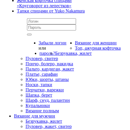
Женская кофточка спицами
«Круговорот из лепестков»
Тапки спицами от Yuko Nakamura
Забыли логин
Вязание для женщин
или
Топ, ажурная кофточка
пароль?
Безрукавка, жилет
Пуловер, свитер
Пончо, болеро, накидка
Пальто, кардиган, жакет
Платье, сарафан
Юбки, шорты, штаны
Носки, тапки
Перчатки, варежки
Шапка, берет
Шарф, снуд, палантин
Купальники
Вязание полным
Вязание для мужчин
Безрукавка, жилет
Пуловер, жакет, свитер