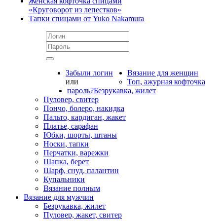
Женская кофточка спицами
«Круговорот из лепестков»
Тапки спицами от Yuko Nakamura
Забыли логин
Вязание для женщин
или
Топ, ажурная кофточка
пароль?
Безрукавка, жилет
Пуловер, свитер
Пончо, болеро, накидка
Пальто, кардиган, жакет
Платье, сарафан
Юбки, шорты, штаны
Носки, тапки
Перчатки, варежки
Шапка, берет
Шарф, снуд, палантин
Купальники
Вязание полным
Вязание для мужчин
Безрукавка, жилет
Пуловер, жакет, свитер