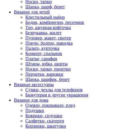
Носки, тапки
Шапка, шарф, берет
Вязание для детей
Крестильный набор
Бодик, комбинезон, песочник
Топ, ажурная кофточка
Безрукавка, жилет
Пуловер, жакет, свитер
Пончо, болеро, накидка
Пальто, курточка
Конверт, спальник
Платье, сарафан
Штаны, юбка, шорты
Носки, тапки, пинетки
Перчатки, варежки
Шапка, шарфик, берет
Вязаные аксессуары
Сумки, чехлы для телефонов
Бижутерия и другие украшения
Вязание для дома
Одеяло, покрывало, плед
Подушки
Коврики, сидушки
Салфетки, скатерти
Корзинки, шкатулки