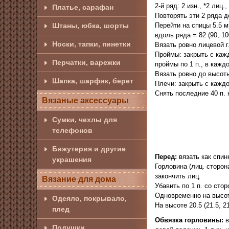
2-й ряд: 2 изн., *2 лиц.,
Платье, сарафан
Повторять эти 2 ряда д
Штаны, юбка, шорты
Перейти на спицы 5.5 м
вдоль ряда = 82 (90, 100
Носки, тапки, пинетки
Вязать ровно лицевой г
Проймы: закрыть с каждо
Перчатки, варежки
проймы по 1 п., в каждом
Вязать ровно до высоты 
Шапка, шарфик, берет
Плечи: закрыть с каждой 
Снять последние 40 п. 
Вязаные аксессуары
Сумки, чехлы для
телефонов
Бижутерия и другие
Перед:
вязать как спинку
украшения
Горловина (лиц. сторона
закончить лиц.
Вязание для дома
Убавить по 1 п. со сто
Одновременно на высоте
Одеяло, покрывало,
На высоте 20.5 (21.5, 2
плед
Обвязка горловины:
в
Подушки