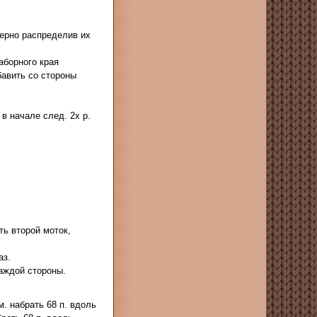
омерно распределив их
наборного края
убавить со стороны
. в начале след. 2х р.
ить второй моток,
аз.
каждой стороны.
. набрать 68 п. вдоль