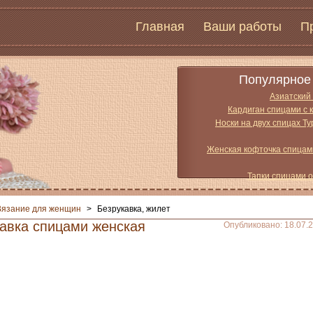
Главная
Ваши работы
П
Популярное 
Азиатский
Кардиган спицами с 
Носки на двух спицах Т
Женская кофточка спицам
Тапки спицами 
Вязание для женщин
>
Безрукавка, жилет
кавка спицами женская
Опубликовано: 18.07.