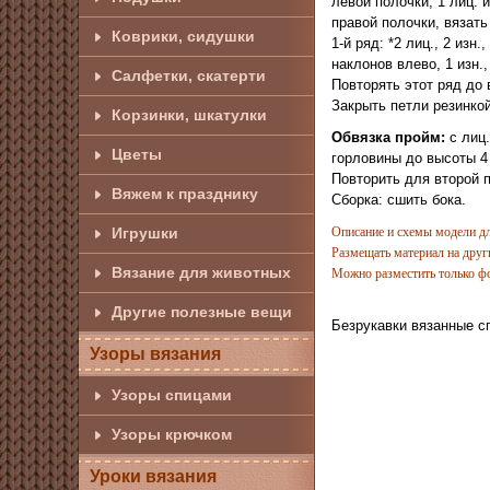
левой полочки, 1 лиц. 
правой полочки, вязать
Коврики, сидушки
1-й ряд: *2 лиц., 2 изн
наклонов влево, 1 изн., 
Салфетки, скатерти
Повторять этот ряд до 
Закрыть петли резинкой
Корзинки, шкатулки
Обвязка пройм:
с лиц.
Цветы
горловины до высоты 4
Повторить для второй 
Вяжем к празднику
Сборка: сшить бока.
Игрушки
Описание и схемы модели для
Размещать материал на други
Вязание для животных
Можно разместить только фо
Другие полезные вещи
Безрукавки вязанные с
Узоры вязания
Узоры спицами
Узоры крючком
Уроки вязания