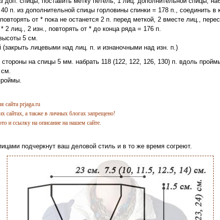
из доп. спицы, поставить метку петель, 1 лиц. дополнительной спицы, на
 40 п. из дополнительной спицы горловины спинки = 178 п., соединить в 
., повторять от * пока не останется 2 п. перед меткой, 2 вместе лиц., пере
* 2 лиц., 2 изн., повторять от * до конца ряда = 176 п.
высоты 5 см.
 (закрыть лицевыми над лиц. п. и изнаночными над изн. п.)
 стороны на спицы 5 мм. набрать 118 (122, 122, 126, 130) п. вдоль пройм
 см.
проймы.
 сайта prjaga.ru
х сайтах, а также в личных блогах запрещено!
то и ссылку на описание на нашем сайте
.
пицами подчеркнут ваш деловой стиль и в то же время согреют.