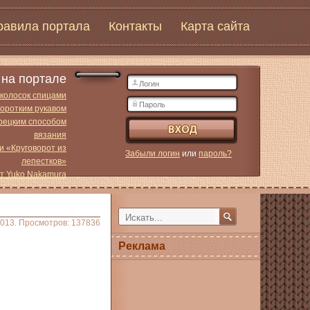
равила портала
Контакты
Карта сайта
на портале
 колосок спицами
коротким рукавом
урецким способом
вязания
и «Круговорот из
Забыли логин
или
пароль?
лепестков»
от Yuko Nakamura
2013. Просмотров: 137836
Реклама