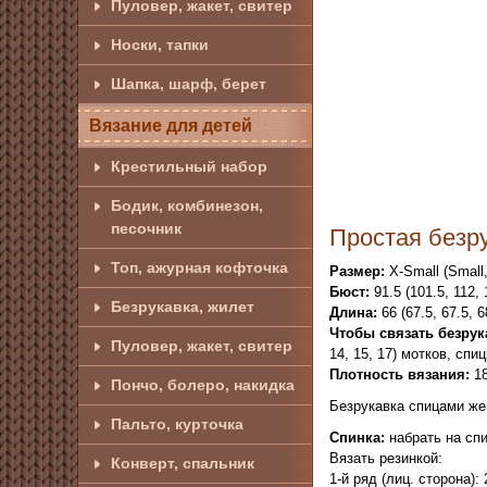
Пуловер, жакет, свитер
Носки, тапки
Шапка, шарф, берет
Вязание для детей
Крестильный набор
Бодик, комбинезон,
песочник
Простая безр
Топ, ажурная кофточка
Размер:
X-Small (Small,
Бюст:
91.5 (101.5, 112, 
Безрукавка, жилет
Длина:
66 (67.5, 67.5, 6
Чтобы связать безрук
Пуловер, жакет, свитер
14, 15, 17) мотков, спи
Плотность вязания:
18
Пончо, болеро, накидка
Безрукавка спицами же
Пальто, курточка
Спинка:
набрать на спиц
Вязать резинкой:
Конверт, спальник
1-й ряд (лиц. сторона): 