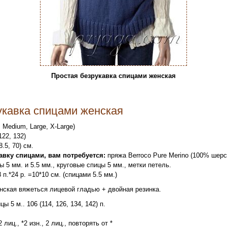
Простая безрукавка спицами женская
укавка спицами женская
 Medium, Large, X-Large)
122, 132)
8.5, 70) см.
авку спицами, вам потребуется:
пряжа Berroco Pure Merino (100% шерсть,
цы 5 мм. и 5.5 мм., круговые спицы 5 мм., метки петель.
 п.*24 р. =10*10 см. (спицами 5.5 мм.)
нская вяжеться лицевой гладью + двойная резинка.
ы 5 м.. 106 (114, 126, 134, 142) п.
2 лиц., *2 изн., 2 лиц., повторять от *