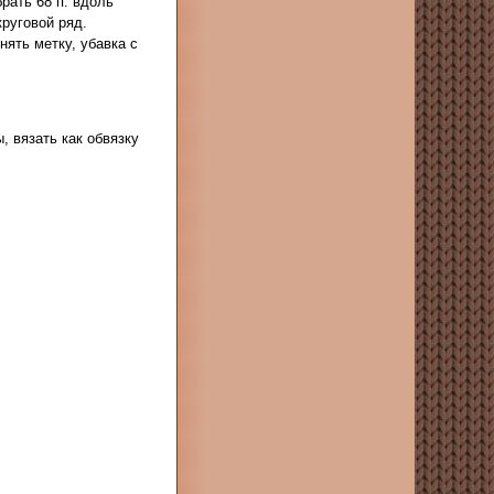
брать 68 п. вдоль
круговой ряд.
снять метку, убавка с
ы, вязать как обвязку