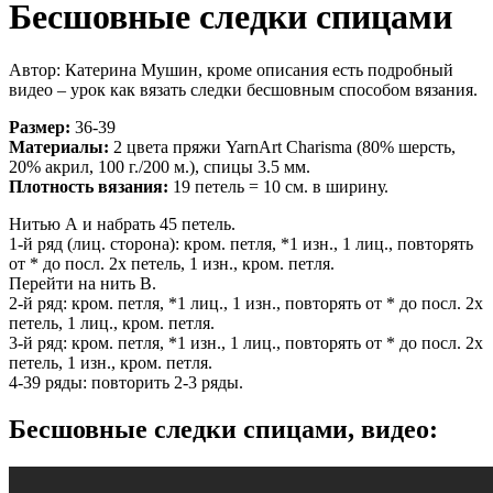
Бесшовные следки спицами
Автор: Катерина Мушин, кроме описания есть подробный
видео – урок как вязать следки бесшовным способом вязания.
Размер:
36-39
Материалы:
2 цвета пряжи YarnArt Charisma (80% шерсть,
20% акрил, 100 г./200 м.), спицы 3.5 мм.
Плотность вязания:
19 петель = 10 см. в ширину.
Нитью А и набрать 45 петель.
1-й ряд (лиц. сторона): кром. петля, *1 изн., 1 лиц., повторять
от * до посл. 2х петель, 1 изн., кром. петля.
Перейти на нить В.
2-й ряд: кром. петля, *1 лиц., 1 изн., повторять от * до посл. 2х
петель, 1 лиц., кром. петля.
3-й ряд: кром. петля, *1 изн., 1 лиц., повторять от * до посл. 2х
петель, 1 изн., кром. петля.
4-39 ряды: повторить 2-3 ряды.
Бесшовные следки спицами, видео: