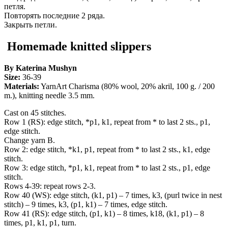
петля.
Повторять последние 2 ряда.
Закрыть петли.
Homemade knitted slippers
By Katerina Mushyn
Size:
36-39
Materials:
YarnArt Charisma (80% wool, 20% akril, 100 g. / 200
m.), knitting needle 3.5 mm.
Cast on 45 stitches.
Row 1 (RS): edge stitch, *p1, k1, repeat from * to last 2 sts., p1,
edge stitch.
Change yarn B.
Row 2: edge stitch, *k1, p1, repeat from * to last 2 sts., k1, edge
stitch.
Row 3: edge stitch, *p1, k1, repeat from * to last 2 sts., p1, edge
stitch.
Rows 4-39: repeat rows 2-3.
Row 40 (WS): edge stitch, (k1, p1) – 7 times, k3, (purl twice in nest
stitch) – 9 times, k3, (p1, k1) – 7 times, edge stitch.
Row 41 (RS): edge stitch, (p1, k1) – 8 times, k18, (k1, p1) – 8
times, p1, k1, p1, turn.