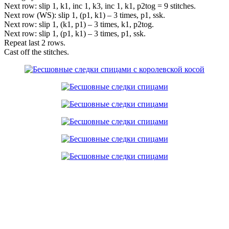
Next row: slip 1, k1, inc 1, k3, inc 1, k1, p2tog = 9 stitches.
Next row (WS): slip 1, (p1, k1) – 3 times, p1, ssk.
Next row: slip 1, (k1, p1) – 3 times, k1, p2tog.
Next row: slip 1, (p1, k1) – 3 times, p1, ssk.
Repeat last 2 rows.
Cast off the stitches.