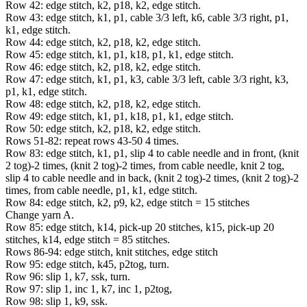
Row 42: edge stitch, k2, p18, k2, edge stitch.
Row 43: edge stitch, k1, p1, cable 3/3 left, k6, cable 3/3 right, p1,
k1, edge stitch.
Row 44: edge stitch, k2, p18, k2, edge stitch.
Row 45: edge stitch, k1, p1, k18, p1, k1, edge stitch.
Row 46: edge stitch, k2, p18, k2, edge stitch.
Row 47: edge stitch, k1, p1, k3, cable 3/3 left, cable 3/3 right, k3,
p1, k1, edge stitch.
Row 48: edge stitch, k2, p18, k2, edge stitch.
Row 49: edge stitch, k1, p1, k18, p1, k1, edge stitch.
Row 50: edge stitch, k2, p18, k2, edge stitch.
Rows 51-82: repeat rows 43-50 4 times.
Row 83: edge stitch, k1, p1, slip 4 to cable needle and in front, (knit
2 tog)-2 times, (knit 2 tog)-2 times, from cable needle, knit 2 tog,
slip 4 to cable needle and in back, (knit 2 tog)-2 times, (knit 2 tog)-2
times, from cable needle, p1, k1, edge stitch.
Row 84: edge stitch, k2, p9, k2, edge stitch = 15 stitches
Change yarn A.
Row 85: edge stitch, k14, pick-up 20 stitches, k15, pick-up 20
stitches, k14, edge stitch = 85 stitches.
Rows 86-94: edge stitch, knit stitches, edge stitch
Row 95: edge stitch, k45, p2tog, turn.
Row 96: slip 1, k7, ssk, turn.
Row 97: slip 1, inc 1, k7, inc 1, p2tog,
Row 98: slip 1, k9, ssk.