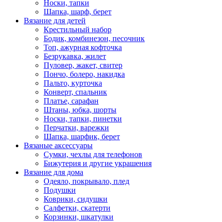
Носки, тапки
Шапка, шарф, берет
Вязание для детей
Крестильный набор
Бодик, комбинезон, песочник
Топ, ажурная кофточка
Безрукавка, жилет
Пуловер, жакет, свитер
Пончо, болеро, накидка
Пальто, курточка
Конверт, спальник
Платье, сарафан
Штаны, юбка, шорты
Носки, тапки, пинетки
Перчатки, варежки
Шапка, шарфик, берет
Вязаные аксессуары
Сумки, чехлы для телефонов
Бижутерия и другие украшения
Вязание для дома
Одеяло, покрывало, плед
Подушки
Коврики, сидушки
Салфетки, скатерти
Корзинки, шкатулки