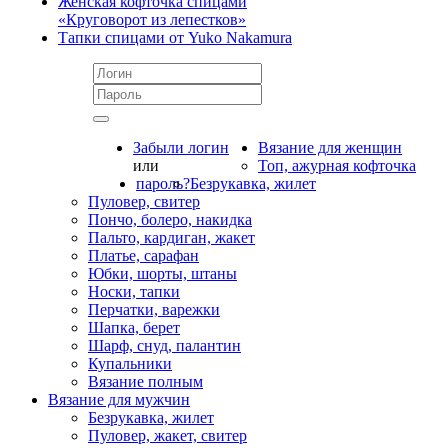
Женская кофточка спицами
«Круговорот из лепестков»
Тапки спицами от Yuko Nakamura
Забыли логин
Вязание для женщин
или
Топ, ажурная кофточка
пароль?
Безрукавка, жилет
Пуловер, свитер
Пончо, болеро, накидка
Пальто, кардиган, жакет
Платье, сарафан
Юбки, шорты, штаны
Носки, тапки
Перчатки, варежки
Шапка, берет
Шарф, снуд, палантин
Купальники
Вязание полным
Вязание для мужчин
Безрукавка, жилет
Пуловер, жакет, свитер