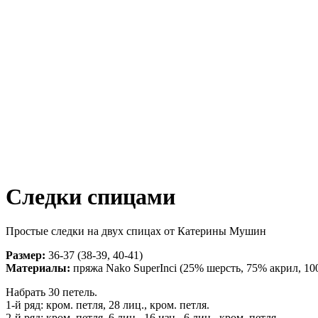
Следки спицами
Простые следки на двух спицах от Катерины Мушин
Размер:
36-37 (38-39, 40-41)
Материалы:
пряжа Nako SuperInci (25% шерсть, 75% акрил, 100 
Набрать 30 петель.
1-й ряд: кром. петля, 28 лиц., кром. петля.
2-й ряд: кром. петля, 6 лиц., 16 изн., 6 лиц., кром. петля.