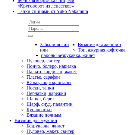
Женская кофточка спицами
«Круговорот из лепестков»
Тапки спицами от Yuko Nakamura
Забыли логин
Вязание для женщин
или
Топ, ажурная кофточка
пароль?
Безрукавка, жилет
Пуловер, свитер
Пончо, болеро, накидка
Пальто, кардиган, жакет
Платье, сарафан
Юбки, шорты, штаны
Носки, тапки
Перчатки, варежки
Шапка, берет
Шарф, снуд, палантин
Купальники
Вязание полным
Вязание для мужчин
Безрукавка, жилет
Пуловер, жакет, свитер