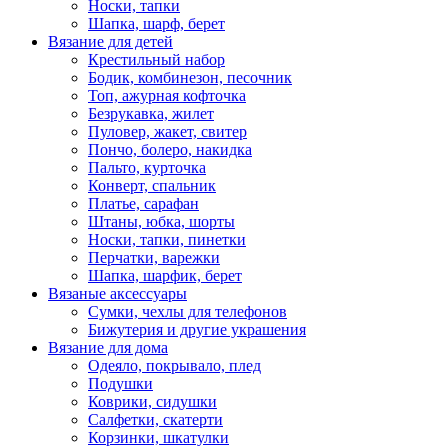
Носки, тапки
Шапка, шарф, берет
Вязание для детей
Крестильный набор
Бодик, комбинезон, песочник
Топ, ажурная кофточка
Безрукавка, жилет
Пуловер, жакет, свитер
Пончо, болеро, накидка
Пальто, курточка
Конверт, спальник
Платье, сарафан
Штаны, юбка, шорты
Носки, тапки, пинетки
Перчатки, варежки
Шапка, шарфик, берет
Вязаные аксессуары
Сумки, чехлы для телефонов
Бижутерия и другие украшения
Вязание для дома
Одеяло, покрывало, плед
Подушки
Коврики, сидушки
Салфетки, скатерти
Корзинки, шкатулки