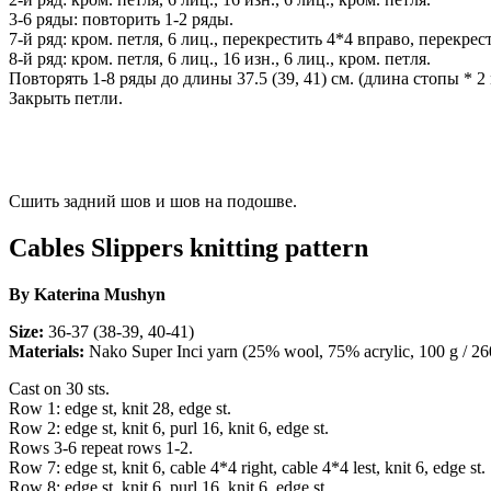
3-6 ряды: повторить 1-2 ряды.
7-й ряд: кром. петля, 6 лиц., перекрестить 4*4 вправо, перекрест
8-й ряд: кром. петля, 6 лиц., 16 изн., 6 лиц., кром. петля.
Повторять 1-8 ряды до длины 37.5 (39, 41) см. (длина стопы * 
Закрыть петли.
Сшить задний шов и шов на подошве.
Cables Slippers knitting pattern
By Katerina Mushyn
Size:
36-37 (38-39, 40-41)
Materials:
Nako Super Inci yarn (25% wool, 75% acrylic, 100 g / 26
Cast on 30 sts.
Row 1: edge st, knit 28, edge st.
Row 2: edge st, knit 6, purl 16, knit 6, edge st.
Rows 3-6 repeat rows 1-2.
Row 7: edge st, knit 6, cable 4*4 right, cable 4*4 lest, knit 6, edge st.
Row 8: edge st, knit 6, purl 16, knit 6, edge st.