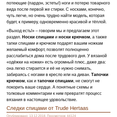
потеющие (пардон, эстеты!) ноги и потерю товарного
вида после первой же стирки. С носками, конечно,
чуть легче, но очень трудно найти модель, которая
будет, к примеру, одновременно красивой и тёплой.
«Выход есть!» – говорим мы и предлагаем этот
раздел.
Носки спицами
и
носки крючком
, а также
тапки спицами и крючком подарят вашим ножкам
желаемый комфорт, позволят полноценно
расслабиться дома после трудового дня. У вязаной
«одёжки на ножки» есть огромный плюс, даже два:
она легко стирается и её не нужно снимать,
забираясь с ногами в кресло или на диван.
Тапочки
крючком
, как и
тапочки спицами
, не смогут не
покорить ваше сердце. А понятные схемы и
толковые комментарии к ним превратят процесс
вязания в настоящее удовольствие.
Следки спицами от Trude Hertaas
Опубликовано: 13.12.2018. Просмотров: 44124