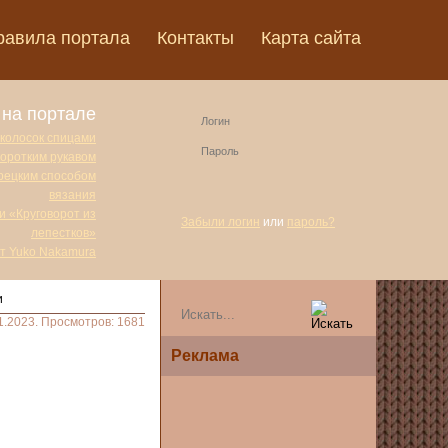
равила портала
Контакты
Карта сайта
на портале
 колосок спицами
коротким рукавом
урецким способом
вязания
и «Круговорот из
Забыли логин
или
пароль?
лепестков»
от Yuko Nakamura
и
1.2023. Просмотров: 1681
Реклама