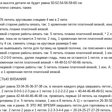
а высота детали не будет равна 50-52-54-56-58-60 см.
плечо связать также.
-76 петель круговыми спицами 4 мм в 2 нити.
ой стороне работы вязать так: 1 кромочная петля платочной вязкой, изн
петель планки платочной вязкой.
ой стороне работы вязать так: 5 петель планки платочной вязкой, * 2 ли
и, пока не останется 3 петли, 2 лиц, 1 кромочная петля платочной вязк
ту 4 см, сменить спицы на круговые размера 5 мм.
но вывязывать петли для пуговиц на правой полочке, см пояснения к вя
ой стороне работы вязать так: 5 петель планки платочной вязкой, 1 изн
-2-2-0-0 петель, далее лицевая гладь, пока не останется 1 петля, и на 
кромочная петля платочной вязкой = 44-48-51-57-60-66 петель.
ицевой стороне работы так: 5 петель планки платочной вязкой, 1 изн, А.1
 и 1 кромочная петля платочной вязкой.
СТЬЮ ВЯЗАНИЯ!
дет равна 33-34-35-36-37-38 см, в начале каждого ряда закрывать петли 
, 2 петли 0-0-0-1-2-3 раз и 1 петлю 1-1-2-2-2-2 раз = 40-44-46-48-49-51 пет
дет равна 42-44-44-46-46-48 см, провязать первые 14 петель на лицевой
ловины (т.е. 5 петель планки, 1 изн и 8 петель А.1) = останется 26-30-3
ром, как и ранее, В ЭТО ЖЕ ВРЕМЯ закрывать петли для горловины в н
так: 2 петли 2 раза и 1 петлю 2-2-3-3-4-4 раз = 20-24-25-27-27-29 петель.