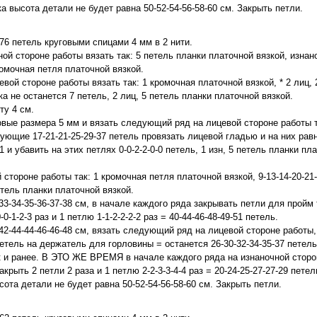
а высота детали не будет равна 50-52-54-56-58-60 см. Закрыть петли.
-76 петель круговыми спицами 4 мм в 2 нити.
ой стороне работы вязать так: 5 петель планки платочной вязкой, изнан
ромочная петля платочной вязкой.
ой стороне работы вязать так: 1 кромочная платочной вязкой, * 2 лиц, 2
а не останется 7 петель, 2 лиц, 5 петель планки платочной вязкой.
ту 4 см.
овые размера 5 мм и вязать следующий ряд на лицевой стороне работы т
ующие 17-21-21-25-29-37 петель провязать лицевой гладью и на них равн
1 и убавить на этих петлях 0-0-2-2-0-0 петель, 1 изн, 5 петель планки пл
стороне работы так: 1 кромочная петля платочной вязкой, 9-13-14-20-21
етель планки платочной вязкой.
33-34-35-36-37-38 см, в начале каждого ряда закрывать петли для пройм т
-0-1-2-3 раз и 1 петлю 1-1-2-2-2-2 раз = 40-44-46-48-49-51 петель.
42-44-44-46-46-48 см, вязать следующий ряд на лицевой стороне работы,
петель на держатель для горловины = останется 26-30-32-34-35-37 петель
к и ранее. В ЭТО ЖЕ ВРЕМЯ в начале каждого ряда на изнаночной сторо
крыть 2 петли 2 раза и 1 петлю 2-2-3-3-4-4 раз = 20-24-25-27-27-29 петел
сота детали не будет равна 50-52-54-56-58-60 см. Закрыть петли.