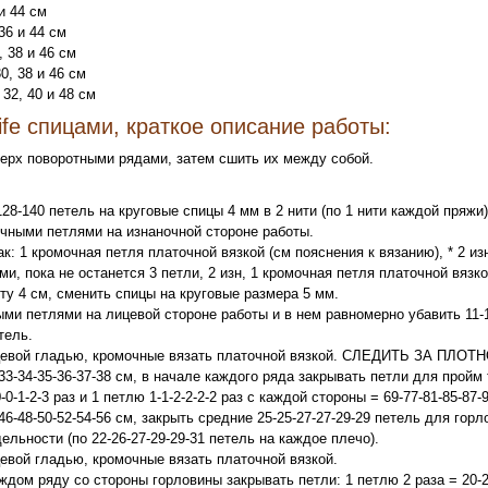
 и 44 см
 36 и 44 см
, 38 и 46 см
30, 38 и 46 см
 32, 40 и 48 см
Life спицами, краткое описание работы:
верх поворотными рядами, затем сшить их между собой.
128-140 петель на круговые спицы 4 мм в 2 нити (по 1 нити каждой пряжи)
очными петлями на изнаночной стороне работы.
к: 1 кромочная петля платочной вязкой (см пояснения к вязанию), * 2 изн
и, пока не останется 3 петли, 2 изн, 1 кромочная петля платочной вязко
ту 4 см, сменить спицы на круговые размера 5 мм.
ми петлями на лицевой стороне работы и в нем равномерно убавить 11-1
тель.
цевой гладью, кромочные вязать платочной вязкой. СЛЕДИТЬ ЗА ПЛ
33-34-35-36-37-38 см, в начале каждого ряда закрывать петли для пройм т
0-0-1-2-3 раз и 1 петлю 1-1-2-2-2-2 раз с каждой стороны = 69-77-81-85-87-
46-48-50-52-54-56 см, закрыть средние 25-25-27-27-29-29 петель для гор
дельности (по 22-26-27-29-29-31 петель на каждое плечо).
евой гладью, кромочные вязать платочной вязкой.
ом ряду со стороны горловины закрывать петли: 1 петлю 2 раза = 20-24