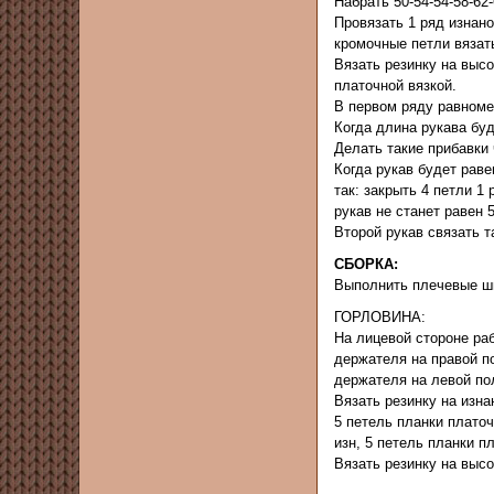
Набрать 50-54-54-58-62
Провязать 1 ряд изнано
кромочные петли вязать
Вязать резинку на высо
платочной вязкой.
В первом ряду равномер
Когда длина рукава буд
Делать такие прибавки ч
Когда рукав будет раве
так: закрыть 4 петли 1 
рукав не станет равен 
Второй рукав связать т
СБОРКА:
Выполнить плечевые шв
ГОРЛОВИНА:
На лицевой стороне раб
держателя на правой по
держателя на левой пол
Вязать резинку на изна
5 петель планки платочн
изн, 5 петель планки п
Вязать резинку на высо