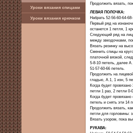
Продолжить вязать, пок
Уроки вязания спицами
ЛЕВАЯ
ПОЛОЧКА
:
Набрать 52-56-60-64-68
Уроки вязания крючком
Первый ряд на изнаночн
останется 1 петля, 1 к
Следующий ряд на лицев
между звездочками, пок
Вязать резинку на высо
Сменить спицы на круг
платочной вязкой, след
5-8-10 петель, далее А.
51-57-60-66 петель.
Продолжить на лицевой 
гладью, А.1, 1 изн, 5 п
Когда будет провязано 
петли 1 раз, 2 петли 0-0
Когда будет провязано 
петель и снять эти 14 
Продолжить вязать, ка
петли для горловины: за
Вязать узором, пока вы
РУКАВА
: