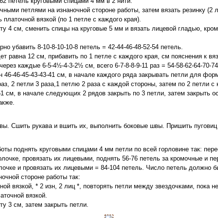
-62 петель круговыми спицами 4 мм в 2 нити.
чными петлями на изнаночной стороне работы, затем вязать резинку (2 ли
 платочной вязкой (по 1 петле с каждого края).
ту 4 см, сменить спицы на круговые 5 мм и вязать лицевой гладью, кро
но убавить 8-10-8-10-10-8 петель = 42-44-46-48-52-54 петель.
ет равна 12 см, прибавить по 1 петле с каждого края, см пояснения к вя
ерез каждые 6-5-4½-4-3-2½ см, всего 6-7-8-8-9-11 раз = 54-58-62-64-70-7
н 46-46-45-43-43-41 см, в начале каждого ряда закрывать петли для фор
раз, 2 петли 3 раза,1 петлю 2 раза с каждой стороны, затем по 2 петли с
51 см, в начале следующих 2 рядов закрыть по 3 петли, затем закрыть о
акже.
ы. Сшить рукава и вшить их, выполнить боковые швы. Пришить пуговиц
оты поднять круговыми спицами 4 мм петли по всей горловине так: пере
лочке, провязать их лицевыми, поднять 56-76 петель за кромочные и пе
очке и провязать их лицевыми = 84-104 петель. Число петель должно бы
ночной стороне работы так:
ой вязкой, * 2 изн, 2 лиц *, повторять петли между звездочками, пока не
латочной вязкой.
ту 3 см, затем закрыть петли.