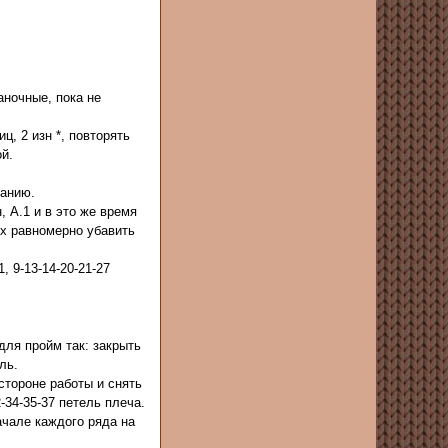
аночные, пока не
ц, 2 изн *, повторять
ой.
занию.
, А.1 и в это же время
них равномерно убавить
, 9-13-14-20-21-27
для пройм так: закрыть
ель.
 стороне работы и снять
2-34-35-37 петель плеча.
ачале каждого ряда на