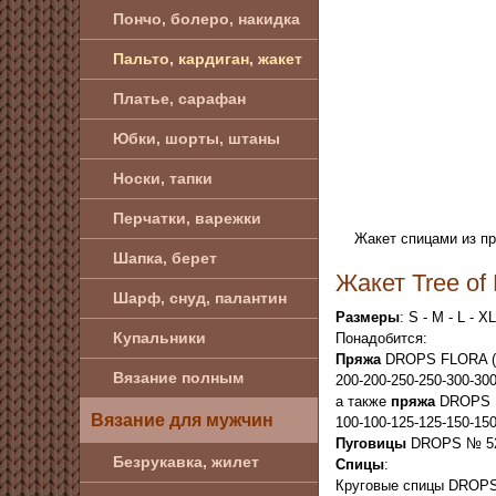
Пончо, болеро, накидка
Пальто, кардиган, жакет
Платье, сарафан
Юбки, шорты, штаны
Носки, тапки
Перчатки, варежки
Жакет спицами из п
Шапка, берет
Жакет Tree of
Шарф, снуд, палантин
Размеры
: S - M - L - 
Купальники
Понадобится:
Пряжа
DROPS FLORA (6
Вязание полным
200-200-250-250-300-300 
а также
пряжа
DROPS K
Вязание для мужчин
100-100-125-125-150-150 
Пуговицы
DROPS № 521:
Безрукавка, жилет
Спицы
:
Круговые спицы DROPS 