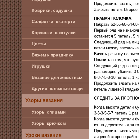
Продолжить вязать, пок
Закрыть петли. Второе 
Коврики, сидушки
ПРАВАЯ ПОЛОЧКА:
Салфетки, скатерти
Набрать 52-56-60-64-68
Первый ряд на изнаночн
Корзинки, шкатулки
останется 5 петель, 5 
Следующий ряд на лицев
Цветы
петли между звездочкам
Вязать резинку на высо
Вяжем к празднику
Помнить о том, что нуж
Следующий ряд на лицев
Игрушки
равномерно убавить 0-0
Вязание для животных
8-8-7-5-8-10 петель, 1 
Продолжить вязать на л
Другие полезные вещи
петель лицевой гладью
СЛЕДИТЬ ЗА ПЛОТНО
Узоры вязания
Когда высота детали бу
Узоры спицами
3-3-3-5-5-7 петель 1 раз
Когда высота детали бу
Узоры крючком
их на держатель для гор
Продолжить вязать узо
Уроки вязания
лицевой стороне работы 