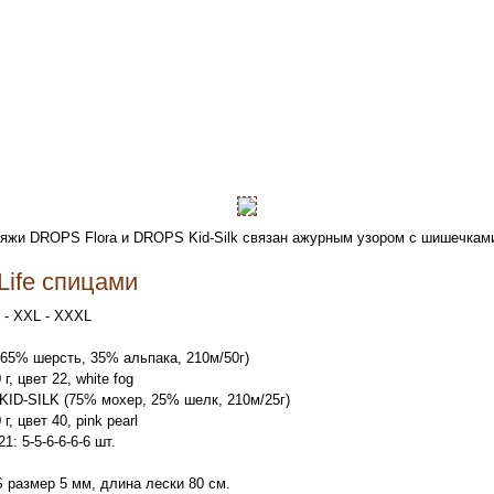
ряжи DROPS Flora и DROPS Kid-Silk связан ажурным узором с шишечками
 Life спицами
XL - XXL - XXXL
5% шерсть, 35% альпака, 210м/50г)
г, цвет 22, white fog
ID-SILK (75% мохер, 25% шелк, 210м/25г)
г, цвет 40, pink pearl
 5-5-6-6-6-6 шт.
размер 5 мм, длина лески 80 см.