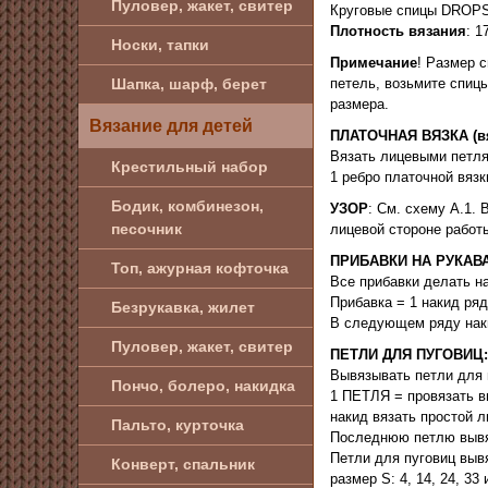
Пуловер, жакет, свитер
Круговые спицы DROPS 
Плотность вязания
: 1
Носки, тапки
Примечание
! Размер 
петель, возьмите спиц
Шапка, шарф, берет
размера.
Вязание для детей
ПЛАТОЧНАЯ ВЯЗКА (в
Вязать лицевыми петля
Крестильный набор
1 ребро платочной вязк
Бодик, комбинезон,
УЗОР
: См. схему А.1.
песочник
лицевой стороне работ
ПРИБАВКИ НА РУКАВА
Топ, ажурная кофточка
Все прибавки делать н
Прибавка = 1 накид ряд
Безрукавка, жилет
В следующем ряду наки
Пуловер, жакет, свитер
ПЕТЛИ ДЛЯ ПУГОВИЦ:
Вывязывать петли для 
Пончо, болеро, накидка
1 ПЕТЛЯ = провязать в
накид вязать простой л
Пальто, курточка
Последнюю петлю вывяз
Петли для пуговиц вывя
Конверт, спальник
размер S: 4, 14, 24, 33 