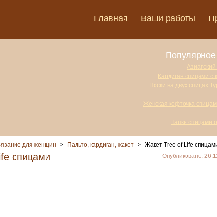
Главная
Ваши работы
П
Популярное 
Азиатский
Кардиган спицами с 
Носки на двух спицах Т
Женская кофточка спицам
Тапки спицами 
Вязание для женщин
>
Пальто, кардиган, жакет
>
Жакет Tree of Life спицам
ife спицами
Опубликовано: 26.1