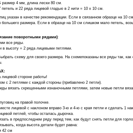
размер 4 мм, длина лески 80 см.
7 петель и 22 ряда лицевой гладью в 2 нити = 10 х 10 см.
спиц указан в качестве рекомендации. Если в связанном образце на 10 с
ы большего размера. Если в образце на 10 см слишком мало петель, во
язание поворотными рядами)
:
ми все ряды.
и в высоту = 2 ряда лицевыми петлями.
 Выбрать схему для своего размера. На схемепоказаны все ряды так, как
ы.
Х:
а лицевой стороне работы!
ом с 2 петлями с каждой стороны (прибавлено 2 петли).
ды вязать скрещенными изнаночными петлями, затем новые петли вяза
пуговиц на правой полочке.
месте лицевой с наклоном вправо 3-ю и 4-ю с края петли и сделать 1 н
ицевой петлей, чтобы осталась дырочка.
ать в предпоследнем ряду перед тем, как будут снять петли для горл
зывать, когда высота детали будет равна:
и 42 см