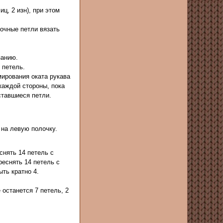
ц, 2 изн), при этом
мочные петли вязать
занию.
4 петель.
мирования оката рукава
 каждой стороны, пока
ставшиеся петли.
 на левую полочку.
снять 14 петель с
реснять 14 петель с
ть кратно 4.
 останется 7 петель, 2