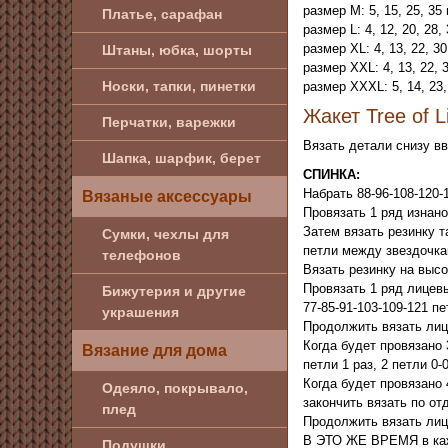
размер M: 5, 15, 25, 35
Платье, сарафан
размер L: 4, 12, 20, 28,
размер XL: 4, 13, 22, 30
Штаны, юбка, шорты
размер XXL: 4, 13, 22, 
Носки, тапки, пинетки
размер XXXL: 5, 14, 23,
Жакет Tree of 
Перчатки, варежки
Вязать детали снизу в
Шапка, шарфик, берет
СПИНКА:
Набрать 88-96-108-120-
Вязаные аксессуары
Провязать 1 ряд изнан
Затем вязать резинку та
Сумки, чехлы для
петли между звездочкам
телефонов
Вязать резинку на высо
Провязать 1 ряд лицевы
Бижутерия и другие
77-85-91-103-109-121 пе
украшения
Продолжить вязать ли
Когда будет провязано 
Вязание для дома
петли 1 раз, 2 петли 0-
Когда будет провязано 
Одеяло, покрывало,
закончить вязать по от
плед
Продолжить вязать лиц
В ЭТО ЖЕ ВРЕМЯ в кажд
Подушки