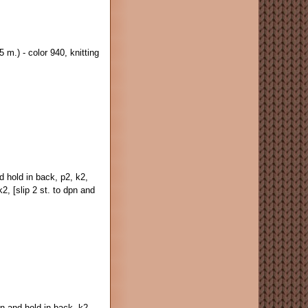
m.) - color 940, knitting
nd hold in back, p2, k2,
k2, [slip 2 st. to dpn and
dpn and hold in back, k2,