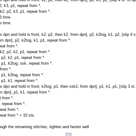
2, k3, p1, repeat from *.
k2, p2, k3, p1, repeat from *.
3 time.
e time.
to dpn and hold in front, k2, p2, then k2, from dpn], p2, k2tog, k1, p2, [slip 4 s
om dpn], p2, k2tog, k1, p1, repeat from *.
eat from *.
k2, p2, k2, p1, repeat from *.
 p2, k2, p1, repeat from *.
 p1, k2tog, ssk, repeat from *.
from *.
 p1, k2tog, repeat from *.
 p1, k1, repeat from *.
to dpn and hold in front, k2tog, p1, then ssk2, from dpn], p1, k1, p1, [slip 3 st
m dpn], p1, k1, repeat from *.
 from *.
 repeat from *.
peat from *.
eat from * = 10 sts.
rough the remaining stitches, tighten and fasten well