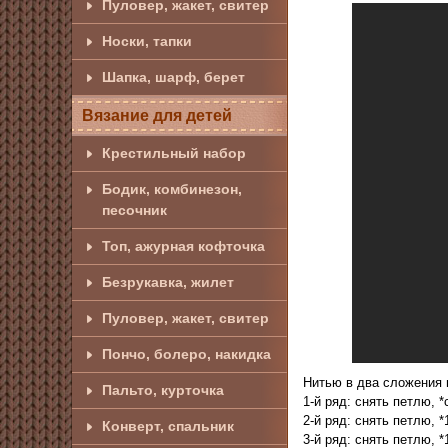
Пуловер, жакет, свитер
Носки, тапки
Шапка, шарф, берет
Вязание для детей
Крестильный набор
Бодик, комбинезон,
песочник
Топ, ажурная кофточка
Безрукавка, жилет
Пуловер, жакет, свитер
Пончо, болеро, накидка
Нитью в два сложения 
Пальто, курточка
1-й ряд: снять петлю, *
2-й ряд: снять петлю, *
Конверт, спальник
3-й ряд: снять петлю, *