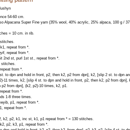
Mushyn
ence 54-60 cm.
o Alpacana Super Fine yarn (35% wool, 40% acrylic, 25% alpaca, 100 g / 375 
ches = 10 cm. in rib.
stitches.
 k1, repeat from *.
yif, repeat from *.
it 2nd st, purl 1st st., repeat from *.
 stitches.
repeat from *.
st. to dpn and hold in front, p2, then k2, p2 from dpn], k2, [slip 2 st. to dpn a
)-11 times, k2, [slip 4 st. to dpn and hold in front, p2, then k2, p2 from dpn], 
n p2 from dpn], (k2, p2)-10 times, k2, p1.
repeat from *.
ds 1-8 three times.
wyib, p1, repeat from *.
1, repeat from *.
, k2, p2, k1, inc st, k1, p1 repeat from * = 130 stitches.
k2, p2, k3, p1, repeat from *.
to dpn and hold in front, k2, p2, then k2, from dpn], p2, k3, p2, [slip 4 st. to 