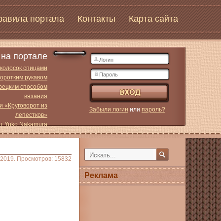
равила портала
Контакты
Карта сайта
на портале
 колосок спицами
коротким рукавом
урецким способом
вязания
и «Круговорот из
Забыли логин
или
пароль?
лепестков»
от Yuko Nakamura
.2019. Просмотров: 15832
Реклама