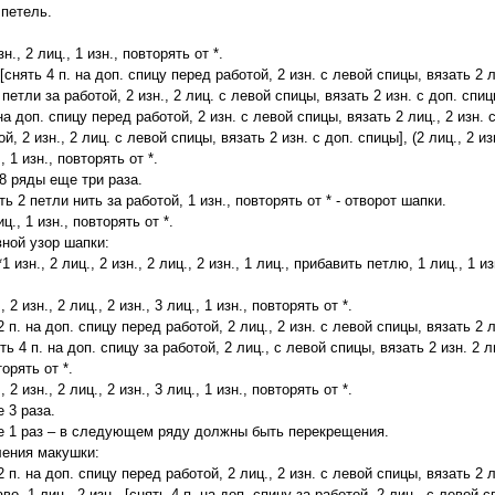
 петель.
н., 2 лиц., 1 изн., повторять от *.
, [снять 4 п. на доп. спицу перед работой, 2 изн. с левой спицы, вязать 2 л
 петли за работой, 2 изн., 2 лиц. с левой спицы, вязать 2 изн. с доп. спицы]
 на доп. спицу перед работой, 2 изн. с левой спицы, вязать 2 лиц., 2 изн. с
й, 2 изн., 2 лиц. с левой спицы, вязать 2 изн. с доп. спицы], (2 лиц., 2 изн
, 1 изн., повторять от *.
-8 ряды еще три раза.
ть 2 петли нить за работой, 1 изн., повторять от * - отворот шапки.
иц., 1 изн., повторять от *.
вной узор шапки:
1 изн., 2 лиц., 2 изн., 2 лиц., 2 изн., 1 лиц., прибавить петлю, 1 лиц., 1 и
, 2 изн., 2 лиц., 2 изн., 3 лиц., 1 изн., повторять от *.
 2 п. на доп. спицу перед работой, 2 лиц., 2 изн. с левой спицы, вязать 2 
нять 4 п. на доп. спицу за работой, 2 лиц., с левой спицы, вязать 2 изн. 2 л
торять от *.
, 2 изн., 2 лиц., 2 изн., 3 лиц., 1 изн., повторять от *.
 3 раза.
е 1 раз – в следующем ряду должны быть перекрещения.
ления макушки:
 2 п. на доп. спицу перед работой, 2 лиц., 2 изн. с левой спицы, вязать 2 
во, 1 лиц., 2 изн., [снять 4 п. на доп. спицу за работой, 2 лиц., с левой с