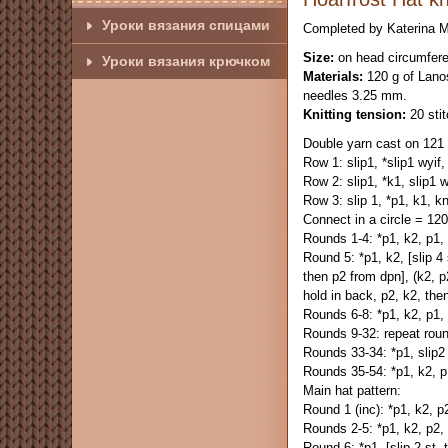
Уроки вязания спицами
Completed by Katerina 
Size:
on head circumfer
Уроки вязания крючком
Materials:
120 g of Lanos
needles 3.25 mm.
Knitting tension:
20 stit
Double yarn cast on 121 
Row 1: slip1, *slip1 wyif,
Row 2: slip1, *k1, slip1 w
Row 3: slip 1, *p1, k1, kn
Connect in a circle = 120
Rounds 1-4: *p1, k2, p1, 
Round 5: *p1, k2, [slip 4 
then p2 from dpn], (k2, p2
hold in back, p2, k2, the
Rounds 6-8: *p1, k2, p1, 
Rounds 9-32: repeat roun
Rounds 33-34: *p1, slip2 
Rounds 35-54: *p1, k2, p
Main hat pattern:
Round 1 (inc): *p1, k2, p2
Rounds 2-5: *p1, k2, p2, 
Round 6: *p1, [slip 2 st. 