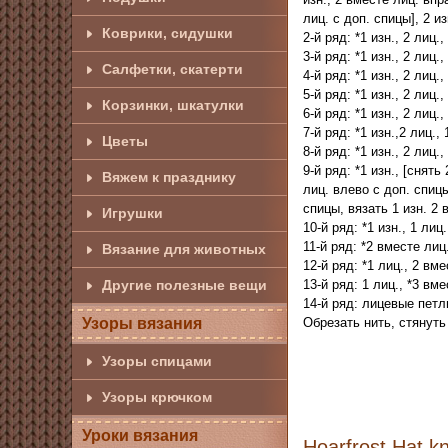
лиц. с доп. спицы], 2 из
Коврики, сидушки
2-й ряд: *1 изн., 2 лиц.,
3-й ряд: *1 изн., 2 лиц.,
Салфетки, скатерти
4-й ряд: *1 изн., 2 лиц.,
5-й ряд: *1 изн., 2 лиц.
Корзинки, шкатулки
6-й ряд: *1 изн., 2 лиц.,
7-й ряд: *1 изн.,2 лиц.,
Цветы
8-й ряд: *1 изн., 2 лиц.,
9-й ряд: *1 изн., [снят
Вяжем к празднику
лиц. влево с доп. спицы]
спицы, вязать 1 изн. 2 в
Игрушки
10-й ряд: *1 изн., 1 лиц.
11-й ряд: *2 вместе лиц.
Вязание для животных
12-й ряд: *1 лиц., 2 вме
13-й ряд: 1 лиц., *3 вме
Другие полезные вещи
14-й ряд: лицевые петл
Обрезать нить, стянуть
Узоры вязания
Узоры спицами
Узоры крючком
Уроки вязания
Hoarfrost Hat kn