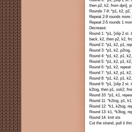
then p2, k2, from dpn], p
Rounds 7-9: *p1, k2, p2, 
Repeat 2-9 rounds more 
Repeat 2-5 rounds 1 mor
Decrease:
Round 1: *p1, [slip 2 st. 
back, k2, then p2, k2, fr
Round 2: *p1, k2, p1, rep
Round 3: *p1, k2, p2tog, 
Round 4: *p1, k2, p1, k2,
Round 5: *p1, k2, p1, k2,
Round 6: *p1, k2, repeat 
Round 7: *p1, k2, p1, k2,
Round 8: *p1, k2, p1, k2,
Round 9: *p1, [slip 2 st. 
k2tog, then p1, ssk2, fro
Round 10: *p1, k1, repeat
Round 11: *k2tog, p1, k1,
Round 12: *k1, k2tog, re
Round 13: k1, *k3tog, rep
Round 14: knit sts
Cut the strand, pull it th