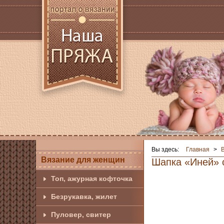
Вы здесь:
Главная
>
Вязание для женщин
Шапка «Иней» 
Топ, ажурная кофточка
Безрукавка, жилет
Пуловер, свитер