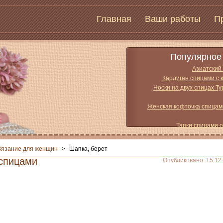
Главная
Ваши работы
П
Популярное 
Азиатский
Кардиган спицами с 
Носки на двух спицах Т
Женская кофточка спицам
Тапки спицами 
Вязание для женщин
>
Шапка, берет
спицами
Опубликовано: 15.12