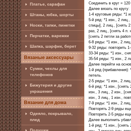
Соединить в круг = 120
Платье, сарафан
Далее вязать по кругу:
1-4 круговые ряды: *1 из
Штаны, юбка, шорты
5-й ряд: *1 изн., 2 лиц.
Носки, тапки, пинетки
спицы], 2 лиц., [снять 2
раз, 2 лиц., [снять 4 п.
Перчатки, варежки
[снять 2 петли за работо
6-8 ряды: *1 изн., 2 лиц.
Шапка, шарфик, берет
9-32 ряды: повторить 1
33-34 ряды: *1 изн., сня
Вязаные аксессуары
35-54 ряды: *1 изн., 2 л
Далее перейти на осно
Сумки, чехлы для
1-й ряд (прибавления): *
телефонов
петель.
2-5 ряды: *1 изн., 2 лиц.
Бижутерия и другие
6-й ряд: *1 изн., [снять
украшения
изн., 3 лиц., 2 изн., [с
изн., 3 лиц., 1 изн., пов
Вязание для дома
7-9 ряды: *1 изн., 2 лиц.
Повторять 2-9 ряды еще
Одеяло, покрывало,
Повторить 2-5 ряды ещ
плед
Далее выполнить убав
1-й ряд: *1 изн., [снять
Подушки
изн., 2 вместе лиц. впра