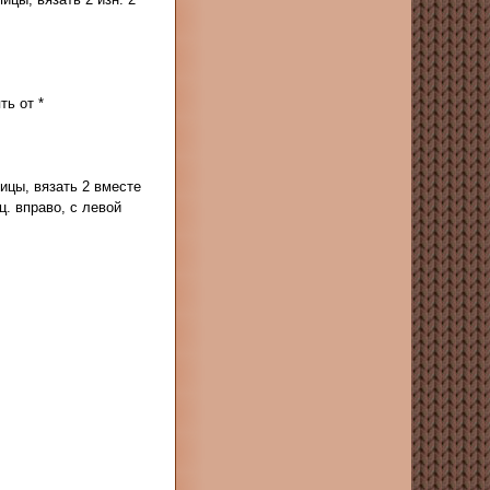
ть от *
спицы, вязать 2 вместе
иц. вправо, с левой