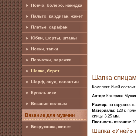
Пончо, болеро, накидка
Пальто, кардиган, жакет
Платье, сарафан
Юбки, шорты, штаны
Носки, тапки
Перчатки, варежки
Шапка, берет
Шапка спицам
Шарф, снуд, палантин
Комплект Иней состоит
Купальники
Автор:
Катерина Мушин,
Вязание полным
Размер:
на окружность 
Материалы:
120 г. пря
Вязание для мужчин
спицы 3.25 мм.
Плотность вязания:
20
Безрукавка, жилет
Шапка «Иней» 