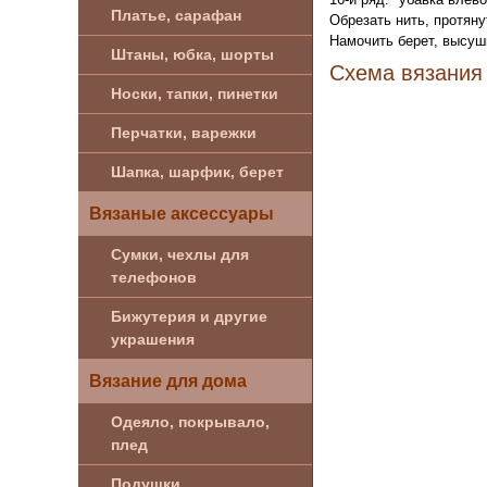
Платье, сарафан
Обрезать нить, протяну
Намочить берет, высуш
Штаны, юбка, шорты
Схема вязания 
Носки, тапки, пинетки
Перчатки, варежки
Шапка, шарфик, берет
Вязаные аксессуары
Сумки, чехлы для
телефонов
Бижутерия и другие
украшения
Вязание для дома
Одеяло, покрывало,
плед
Подушки