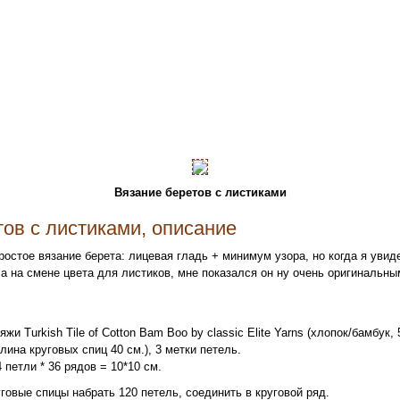
Вязание беретов с листиками
ов с листиками, описание
ростое вязание берета: лицевая гладь + минимум узора, но когда я уви
а на смене цвета для листиков, мне показался он ну очень оригинальны
жи Turkish Tile of Cotton Bam Boo by classic Elite Yarns (хлопок/бамбук, 5
лина круговых спиц 40 см.), 3 метки петель.
 петли * 36 рядов = 10*10 см.
говые спицы набрать 120 петель, соединить в круговой ряд.