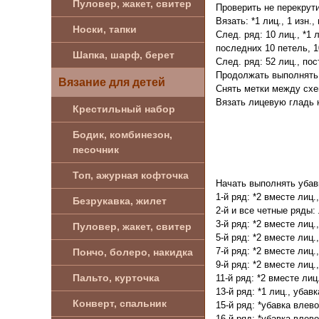
Пуловер, жакет, свитер
Проверить не перекрути
Вязать: *1 лиц., 1 изн.,
Носки, тапки
След. ряд: 10 лиц., *1 
последних 10 петель, 1
Шапка, шарф, берет
След. ряд: 52 лиц., пос
Продолжать выполнять л
Вязание для детей
Снять метки между схе
Вязать лицевую гладь н
Крестильный набор
Бодик, комбинезон,
песочник
Топ, ажурная кофточка
Начать выполнять убавк
1-й ряд: *2 вместе лиц.
Безрукавка, жилет
2-й и все четные ряды: 
3-й ряд: *2 вместе лиц.
Пуловер, жакет, свитер
5-й ряд: *2 вместе лиц.
7-й ряд: *2 вместе лиц.
Пончо, болеро, накидка
9-й ряд: *2 вместе лиц.
Пальто, курточка
11-й ряд: *2 вместе лиц
13-й ряд: *1 лиц., убав
Конверт, спальник
15-й ряд: *убавка влево
16-й ряд: *убавка влево