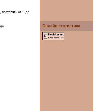
, повторять от *, до
Онлайн статистика
да.