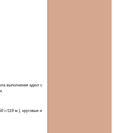
дела выполнения адюл с
м.
0 г./119 м.), круговые и