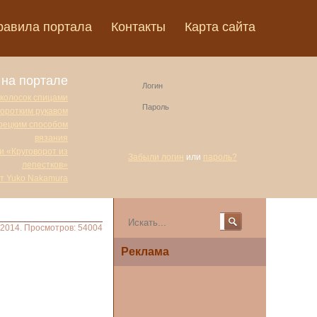
равила портала
Контакты
Карта сайта
на портале
 колосок спицами
коротким рукавом
урецким способом
вязания
и «Круговорот из
Забыли логин
или
пароль?
лепестков»
от Yuko Nakamura
.2014. Просмотров: 54004
Реклама