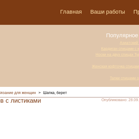
Главная
Ваши работы
П
Популярное 
Азиатский
Кардиган спицами с 
Носки на двух спицах Т
Женская кофточка спицам
Тапки спицами 
Вязание для женщин
>
Шапка, берет
в с листиками
Опубликовано: 28.09