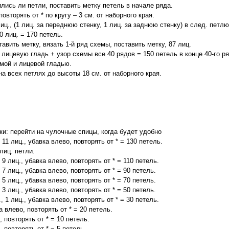
лись ли петли, поставить метку петель в начале ряда.
 повторять от * по кругу – 3 см. от наборного края.
лиц., (1 лиц. за переднюю стенку, 1 лиц. за заднюю стенку) в след. петлю
0 лиц. = 170 петель.
тавить метку, вязать 1-й ряд схемы, поставить метку, 87 лиц.
ицевую гладь + узор схемы все 40 рядов = 150 петель в конце 40-го ря
мой и лицевой гладью.
а всех петлях до высоты 18 см. от наборного края.
и: перейти на чулочные спицы, когда будет удобно
, 11 лиц., убавка влево, повторять от * = 130 петель.
лиц. петли.
, 9 лиц., убавка влево, повторять от * = 110 петель.
, 7 лиц., убавка влево, повторять от * = 90 петель.
, 5 лиц., убавка влево, повторять от * = 70 петель.
, 3 лиц., убавка влево, повторять от * = 50 петель.
., 1 лиц., убавка влево, повторять от * = 30 петель.
ка влево, повторять от * = 20 петель.
, повторять от * = 10 петель.
, повторять от * = 5 петель.