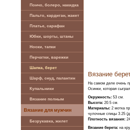
Пончо, болеро, накидка
Пальто, кардиган, жакет
Платье, сарафан
Юбки, шорты, штаны
Носки, тапки
Перчатки, варежки
Шапка, берет
Вязание берет
Шарф, снуд, палантин
На самом деле очень п
Купальники
Осинки, которая сыграл
Окружность:
53 см.
Вязание полным
Высота:
20.5 см.
Материалы:
2 мотка пря
Вязание для мужчин
чулочные спицы 3.25 (д
Плотность вязания:
24
Безрукавка, жилет
Вязание берета:
на кру