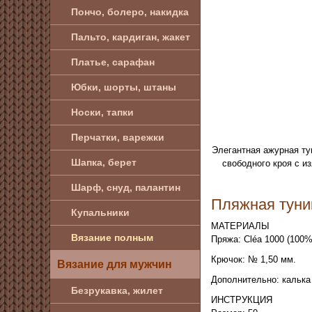
Пончо, болеро, накидка
Пальто, кардиган, жакет
Платье, сарафан
Юбки, шорты, штаны
Носки, тапки
Перчатки, варежки
Элегантная ажурная ту
Шапка, берет
свободного кроя с и
Шарф, снуд, палантин
Пляжная туни
Купальники
МАТЕРИАЛЫ
Вязание полным
Пряжа: Cléa 1000 (100%
Крючок: № 1,50 мм.
Вязание для мужчин
Дополнительно: калька
Безрукавка, жилет
ИНСТРУКЦИЯ