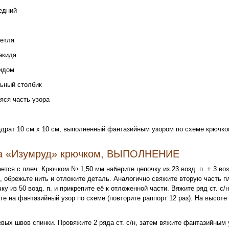
едний
петля
накида
кидом
льный столбик
яся часть узора
адрат 10 см х 10 см, выполненный фантазийным узором по схеме крючком
ка «Изумруд» крючком, ВЫПОЛНЕНИЕ
ется с плеч. Крючком № 1,50 мм наберите цепочку из 23 возд. п. + 3 воз
н, обрежьте нить и отложите деталь. Аналогично свяжите вторую часть 
ку из 50 возд. п. и прикрепите её к отложенной части. Вяжите ряд ст. с/
те на фантазийный узор по схеме (повторите раппорт 12 раз). На высоте
вых швов спинки. Провяжите 2 ряда ст. с/н, затем вяжите фантазийным у