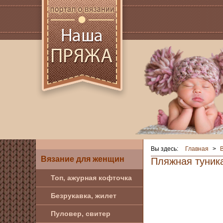
Вы здесь:
Главная
>
Вязание для женщин
Пляжная туник
Топ, ажурная кофточка
Безрукавка, жилет
Пуловер, свитер