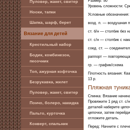
Размер: 50
Пуловер, жакет, свитер
Уровень сложности: Ср
Носки, тапки
Условные обозначения:
Шапка, шарф, берет
возд. п. — воздушная 
ст. б/н — столбик без 
Вязание для детей
ст. с/н — столбик с на
Крестильный набор
соед. ст. — соедините
Бодик, комбинезон,
раппорт — повторяюща
песочник
гр. — график/схема
Топ, ажурная кофточка
Плотность вязания: Кв
13 р.
Безрукавка, жилет
Пляжная туни
Пуловер, жакет, свитер
Спинка: Вязание начина
Провяжите 1 ряд ст. с/
Пончо, болеро, накидка
деталей наберите цепоч
цепочки, затем перейди
Пальто, курточка
отложите деталь.
Конверт, спальник
Перед: Начните с плече