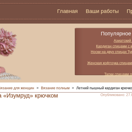
Главная
Ваши работы
П
Популярное 
Азиатский
Кардиган спицами с 
Носки на двух спицах Т
Женская кофточка спицам
Тапки спицами 
Вязание для женщин
>
Вязание полным
>
Летний пышный кардиган крючк
а «Изумруд» крючком
Опубликовано: 27.