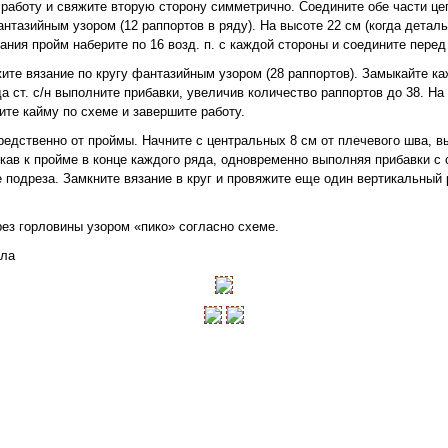
работу и свяжите вторую сторону симметрично. Соедините обе части цеп
тазийным узором (12 раппортов в ряду). На высоте 22 см (когда деталь
ния пройм наберите по 16 возд. п. с каждой стороны и соедините перед
ите вязание по кругу фантазийным узором (28 раппортов). Замыкайте ка
а ст. с/н выполните прибавки, увеличив количество раппортов до 38. На
ите кайму по схеме и завершите работу.
редственно от проймы. Начните с центральных 8 см от плечевого шва, в
кав к пройме в конце каждого ряда, одновременно выполняя прибавки с о
оне подреза. Замкните вязание в круг и провяжите еще один вертикальный 
ез горловины узором «пико» согласно схеме.
ела