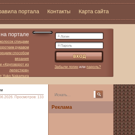
равила портала
Контакты
Карта сайта
на портале
 колосок спицами
коротким рукавом
урецким способом
вязания
и «Круговорот из
Забыли логин
или
пароль?
лепестков»
от Yuko Nakamura
ом
06.2026. Просмотров: 133
Реклама