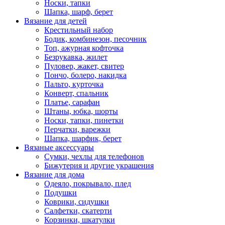
Носки, тапки
Шапка, шарф, берет
Вязание для детей
Крестильный набор
Бодик, комбинезон, песочник
Топ, ажурная кофточка
Безрукавка, жилет
Пуловер, жакет, свитер
Пончо, болеро, накидка
Пальто, курточка
Конверт, спальник
Платье, сарафан
Штаны, юбка, шорты
Носки, тапки, пинетки
Перчатки, варежки
Шапка, шарфик, берет
Вязаные аксессуары
Сумки, чехлы для телефонов
Бижутерия и другие украшения
Вязание для дома
Одеяло, покрывало, плед
Подушки
Коврики, сидушки
Салфетки, скатерти
Корзинки, шкатулки