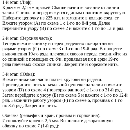
1-й этап (Лиф):
Крючком 2,5 мм пряжей Charme начните вязание от линии
талии. Спинка и перед вяжутся единым полотном вкруговую.
Наберите цепочку из 225 в.п. и замкните в кольцо соед. ст.
Вяжите узором (A) по схеме 1 с 1-го по 8-й ряд. Далее
перейдите к узору (B) по схеме 2 и вяжите с 1-го по 13-й ряд.
2-й этап (Верхняя часть):
Теперь вяжите спинку и перед раздельно поворотными
рядами узором (C) по схеме 3 с 1-го по 19-й ряд. В процессе
выполнения 19-го ряда плечевых скосов переда соединяйте их
со спинкой с помощью ст. б/н, провязывая их в арки 19-го
ряда плечевых скосов спинки. Закрепите и обрежьте нить.
3-й этап (Юбка):
Вяжите нижнюю часть платья круговыми рядами.
Присоедините нить к начальной цепочке на талии и вяжите
узором (D) по схеме 4 (повторяя раппорт) с 1-го по 31-й ряд.
Затем перейдите к узору (E) по схеме 5 и вяжите с 1-го по 12-й
ряд. Закончите работу узором (F) по схеме 6, провязав с 1-го
по 8-й ряд. Закрепите нить.
Обвязка (рельефный край, проймы и горловина):
Используйте крючок 2,5 мм. Выполните декоративную
обвязку по схеме 7 (1-й ряд):