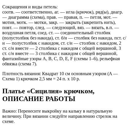
Сокращения и виды петель:
соотв. — соответственно, аг. — игла (крючок), ряд(ы), диагр.
— диаграмма (схема), прав. — правая, п. — петля, мот. —
мотив, мотк. — мотки, закр. — закрыть (закрепить нить),
повт. — повтор, след. — следующий, вяз. — вязать, в.п. —
воздушная петля, соед. ст. — соединительный столбик
(полустолбик без накида), ст. б/н — столбик без накида, пст. с/
н — полустолбик с накидом, ст. с/н — столбик с накидом, 2
ст. с/н вместе — 2 столбика с накидом с общей вершиной, 3
ст. с/н вместе — 3 столбика с накидом с общей вершиной,
фантазийные узоры A, B, C, D, E, F (схемы 1–6), рельефная
обвязка (схема 7).
Плотность вязания: Квадрат 10 см основным узором (A —
Схема 1) крючком 2,5 мм = 24 п. x 10 р.
Платье «Сицилия» крючком,
ОПИСАНИЕ РАБОТЫ
Важно: Перенесите выкройку на кальку в натуральную
величину. При вязании следуйте направлению стрелок на
схеме.