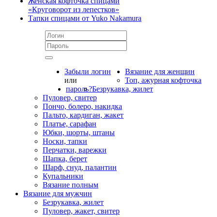
Женская кофточка спицами
«Круговорот из лепестков»
Тапки спицами от Yuko Nakamura
Забыли логин
Вязание для женщин
или
Топ, ажурная кофточка
пароль?
Безрукавка, жилет
Пуловер, свитер
Пончо, болеро, накидка
Пальто, кардиган, жакет
Платье, сарафан
Юбки, шорты, штаны
Носки, тапки
Перчатки, варежки
Шапка, берет
Шарф, снуд, палантин
Купальники
Вязание полным
Вязание для мужчин
Безрукавка, жилет
Пуловер, жакет, свитер