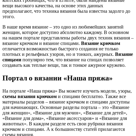
коптских гробницах, что в Египте, были найдены вязаные
вещи высокого качества, на основе этих данных
предполагают, что техника вязания была известна задолго до
этого.
В наше время вязание – это одно из любимейших занятий
женщин, которое доступно абсолютно каждому. В основном
на нашем портале представлены работы двух техник вязания –
вязание крючком и вязание спицами.
Вязание крючком
отличается возможностью быстрого создания не только
плотных и рельефных узоров, но и тонких, ажурных.
Вязание
спицами
популярно тем, что вязание на спицах позволяет
создавать как теплые вещи, так и тонкое ажурное кружево.
Портал о вязании «Наша пряжа»
На портале «Наша пряжа» Вы можете изучить модели, узоры,
схемы вязания крючком
и спицами бесплатно. Также все
материалы разделов – вязание крючком и спицами доступны
для начинающих. Основные разделы портала – это «Вязание
для женщин», «Вязание для мужчин», «Вязание для детей»,
«Вязание для дома», «Вязание аксессуаров» и «Вязание для
животных». В каждом разделе есть свои рубрики вязания
крючком и спицами. А к большинству статей прилагаются
схемы вязания.