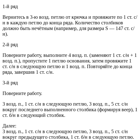
1-й ряд
Вернитесь в 3-ю возд. петлю от крючка и провяжите по 1 ст. с/
н в каждую петлю до конца ряда. Количество столбиков
должно быть нечётным (например, для размера S — 147 ст. с/
н).
2-й ряд
Поверните работу, выполните 4 возд. п. (заменяют 1 ст. с/н + 1
возд. п.), пропустите 1 петлю основания, затем провяжите 1
ст. с/н в следующую петлю и 1 возд. п. Повторяйте до конца
ряда, завершив 1 ст. с/н.
3-й ряд
Поверните работу.
3 возд. п., 1 ст. с/н в следующую петлю, 3 возд. п., 5 ст. с/н
вокруг последнего выполненного столбика (формируя веер), 1
ст. б/н в следующий столбик.
Далее:
3 возд. п., 1 ст. с/н в следующую петлю, 3 возд. п., 5 ст. с/н
вокруг предыдущего столбика, 1 ст. б/н в следующую петлю.