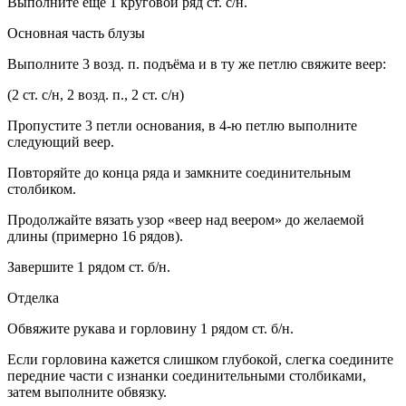
Выполните ещё 1 круговой ряд ст. с/н.
Основная часть блузы
Выполните 3 возд. п. подъёма и в ту же петлю свяжите веер:
(2 ст. с/н, 2 возд. п., 2 ст. с/н)
Пропустите 3 петли основания, в 4-ю петлю выполните
следующий веер.
Повторяйте до конца ряда и замкните соединительным
столбиком.
Продолжайте вязать узор «веер над веером» до желаемой
длины (примерно 16 рядов).
Завершите 1 рядом ст. б/н.
Отделка
Обвяжите рукава и горловину 1 рядом ст. б/н.
Если горловина кажется слишком глубокой, слегка соедините
передние части с изнанки соединительными столбиками,
затем выполните обвязку.