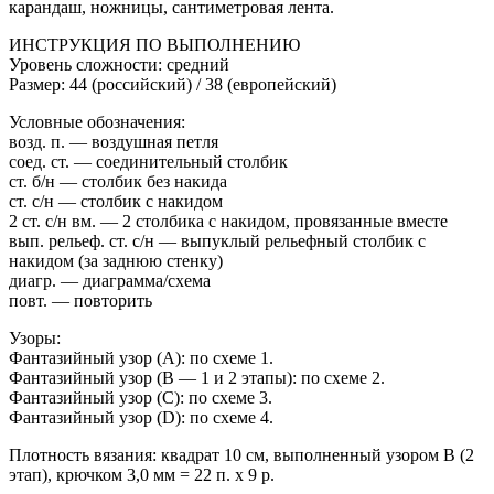
карандаш, ножницы, сантиметровая лента.
ИНСТРУКЦИЯ ПО ВЫПОЛНЕНИЮ
Уровень сложности: средний
Размер: 44 (российский) / 38 (европейский)
Условные обозначения:
возд. п. — воздушная петля
соед. ст. — соединительный столбик
ст. б/н — столбик без накида
ст. с/н — столбик с накидом
2 ст. с/н вм. — 2 столбика с накидом, провязанные вместе
вып. рельеф. ст. с/н — выпуклый рельефный столбик с
накидом (за заднюю стенку)
диагр. — диаграмма/схема
повт. — повторить
Узоры:
Фантазийный узор (A): по схеме 1.
Фантазийный узор (B — 1 и 2 этапы): по схеме 2.
Фантазийный узор (C): по схеме 3.
Фантазийный узор (D): по схеме 4.
Плотность вязания: квадрат 10 см, выполненный узором B (2
этап), крючком 3,0 мм = 22 п. х 9 р.