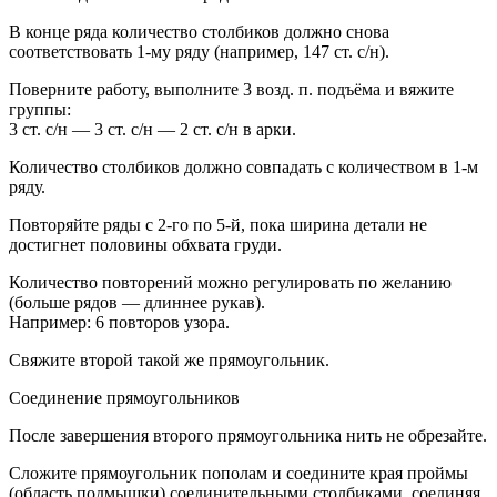
В конце ряда количество столбиков должно снова
соответствовать 1-му ряду (например, 147 ст. с/н).
Поверните работу, выполните 3 возд. п. подъёма и вяжите
группы:
3 ст. с/н — 3 ст. с/н — 2 ст. с/н в арки.
Количество столбиков должно совпадать с количеством в 1-м
ряду.
Повторяйте ряды с 2-го по 5-й, пока ширина детали не
достигнет половины обхвата груди.
Количество повторений можно регулировать по желанию
(больше рядов — длиннее рукав).
Например: 6 повторов узора.
Свяжите второй такой же прямоугольник.
Соединение прямоугольников
После завершения второго прямоугольника нить не обрезайте.
Сложите прямоугольник пополам и соедините края проймы
(область подмышки) соединительными столбиками, соединяя