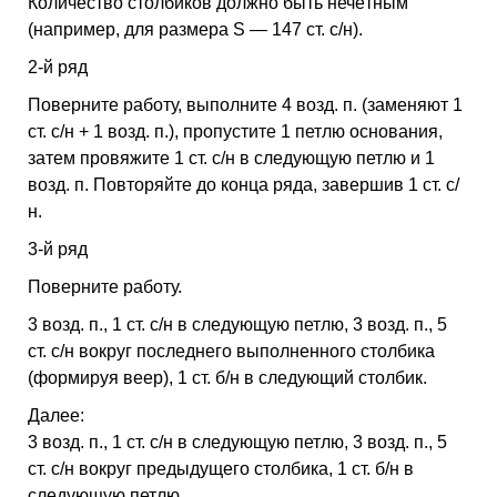
Количество столбиков должно быть нечётным
(например, для размера S — 147 ст. с/н).
2-й ряд
Поверните работу, выполните 4 возд. п. (заменяют 1
ст. с/н + 1 возд. п.), пропустите 1 петлю основания,
затем провяжите 1 ст. с/н в следующую петлю и 1
возд. п. Повторяйте до конца ряда, завершив 1 ст. с/
н.
3-й ряд
Поверните работу.
3 возд. п., 1 ст. с/н в следующую петлю, 3 возд. п., 5
ст. с/н вокруг последнего выполненного столбика
(формируя веер), 1 ст. б/н в следующий столбик.
Далее:
3 возд. п., 1 ст. с/н в следующую петлю, 3 возд. п., 5
ст. с/н вокруг предыдущего столбика, 1 ст. б/н в
следующую петлю.