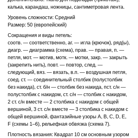
калька, карандаш, ножницы, сантиметровая лента.
Уровень сложности: Средний
Размер: 50 (европейский)
Сокращения и виды петель:
соотв. — соответственно, аг. — игла (крючок), ряд(ы),
диагр. — диаграмма (схема), прав. — правая, п. —
петля, мот. — мотив, мотк. — мотки, закр. — закрыть
(закрепить нить), повт. — повтор, след. —
следующий, вяз. — вязать, в.п. — воздушная петля,
соед. ст. — соединительный столбик (полустолбик
без накида), ст. б/н — столбик без накида, пст. с/н —
полустолбик с накидом, ст. с/н — столбик с накидом,
2 ст. с/н вместе — 2 столбика с накидом с общей
вершиной, 3 ст. с/н вместе — 3 столбика с накидом с
общей вершиной, фантазийные узоры A, B, C, D, E,
F (схемы 1–6), рельефная обвязка (схема 7).
Плотность вязания: Квадрат 10 см основным узором