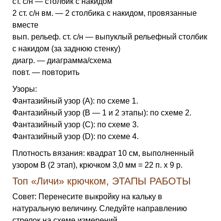
ст. с/н — столбик с накидом
2 ст. с/н вм. — 2 столбика с накидом, провязанные
вместе
вып. рельеф. ст. с/н — выпуклый рельефный столбик
с накидом (за заднюю стенку)
диагр. — диаграмма/схема
повт. — повторить
Узоры:
Фантазийный узор (A): по схеме 1.
Фантазийный узор (B — 1 и 2 этапы): по схеме 2.
Фантазийный узор (C): по схеме 3.
Фантазийный узор (D): по схеме 4.
Плотность вязания: квадрат 10 см, выполненный
узором B (2 этап), крючком 3,0 мм = 22 п. х 9 р.
Топ «Личи» крючком, ЭТАПЫ РАБОТЫ
Совет: Перенесите выкройку на кальку в
натуральную величину. Следуйте направлению
стрелок на схеме измерений.