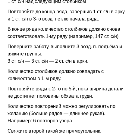
1 ст. с/н над следующим столбиком
Повторяйте до конца ряда, завершив 1 ст. с/н в арку
и 1 ст. с/н в 3-ю возд. петлю начала ряда.
В конце ряда количество столбиков должно снова
соответствовать 1-му ряду (например, 147 ст. с/н).
Поверните работу, выполните 3 возд. п. подъёма и
вяжите группы:
3 ст. с/н — 3 ст. с/н — 2 ст. с/н в арки.
Количество столбиков должно совпадать с
количеством в 1-м ряду.
Повторяйте ряды с 2-го по 5-й, пока ширина детали
не достигнет половины обхвата груди.
Количество повторений можно регулировать по
желанию (больше рядов — длиннее рукав).
Например: 6 повторов узора.
Свяжите второй такой же прямоугольник.