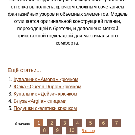
оттенка выполнена крючком сложным сочетанием
фантазийных узоров и объемных элементов. Модель
отличается оригинальной конструкцией планки,
переходящей в бретели, и дополнена мягкой
трикотажной подкладкой для максимального
комфорта.
Ещё статьи...
Купальник «Амора» крючком
Юбка «Queen Duplo» крючком
Купальник «Дейзи» крючком
Блуза «Argila» спицами
Подушки скелетики крючком
1
2
3
4
5
6
7
В начало
8
9
10
В конец