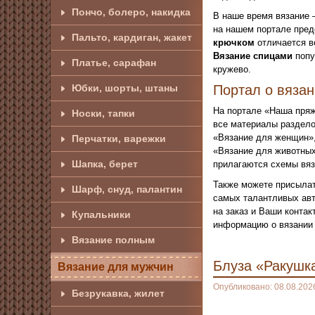
Пончо, болеро, накидка
В наше время вязание 
на нашем портале пред
Пальто, кардиган, жакет
крючком
отличается в
Вязание спицами
попу
Платье, сарафан
кружево.
Юбки, шорты, штаны
Портал о вяза
На портале «Наша пряж
Носки, тапки
все материалы раздело
«Вязание для женщин»,
Перчатки, варежки
«Вязание для животных
Шапка, берет
прилагаются схемы вяз
Также можете присылат
Шарф, снуд, палантин
самых талантливых авт
на заказ и Ваши конта
Купальники
информацию о вязании 
Вязание полным
Блуза «Ракушк
Вязание для мужчин
Опубликовано: 08.08.202
Безрукавка, жилет