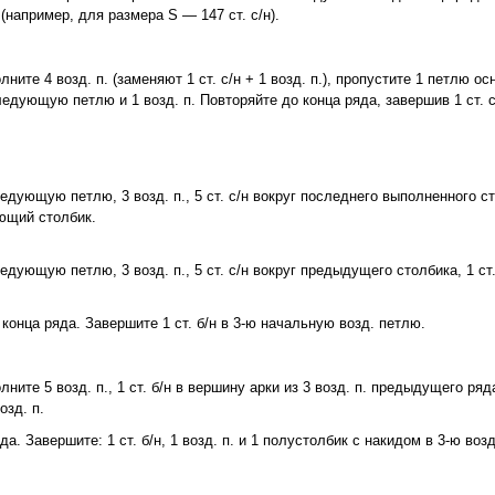
например, для размера S — 147 ст. с/н).
ните 4 возд. п. (заменяют 1 ст. с/н + 1 возд. п.), пропустите 1 петлю ос
следующую петлю и 1 возд. п. Повторяйте до конца ряда, завершив 1 ст. с
 следующую петлю, 3 возд. п., 5 ст. с/н вокруг последнего выполненного 
ующий столбик.
 следующую петлю, 3 возд. п., 5 ст. с/н вокруг предыдущего столбика, 1 
о конца ряда. Завершите 1 ст. б/н в 3-ю начальную возд. петлю.
ните 5 возд. п., 1 ст. б/н в вершину арки из 3 возд. п. предыдущего ряда, 
озд. п.
а. Завершите: 1 ст. б/н, 1 возд. п. и 1 полустолбик с накидом в 3-ю воз