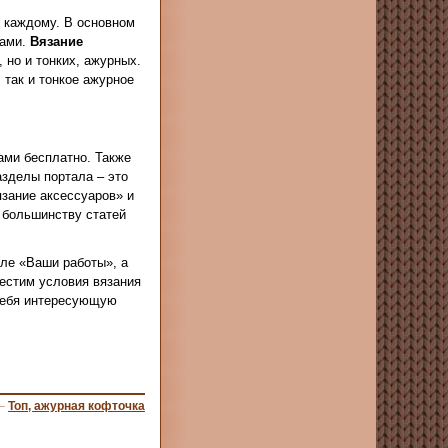
о каждому. В основном
цами.
Вязание
 но и тонких, ажурных.
 так и тонкое ажурное
ами бесплатно. Также
зделы портала – это
зание аксессуаров» и
 большинству статей
еле «Ваши работы», а
местим условия вязания
 себя интересующую
–
Топ, ажурная кофточка