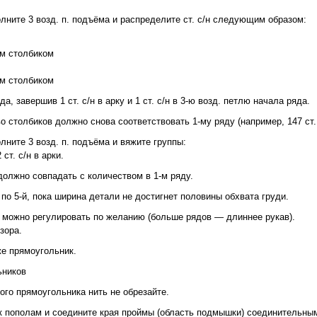
лните 3 возд. п. подъёма и распределите ст. с/н следующим образом:
им столбиком
им столбиком
а, завершив 1 ст. с/н в арку и 1 ст. с/н в 3-ю возд. петлю начала ряда.
о столбиков должно снова соответствовать 1-му ряду (например, 147 ст. 
лните 3 возд. п. подъёма и вяжите группы:
 ст. с/н в арки.
должно совпадать с количеством в 1-м ряду.
 по 5-й, пока ширина детали не достигнет половины обхвата груди.
 можно регулировать по желанию (больше рядов — длиннее рукав).
зора.
же прямоугольник.
ьников
ого прямоугольника нить не обрезайте.
 пополам и соедините края проймы (область подмышки) соединительны