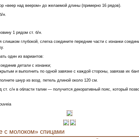
ор «веер над веером» до желаемой длины (примерно 16 рядов).
б/н.
овину 1 рядом ст. б/н.
я слишком глубокой, слегка соедините передние части с изнанки соеди
у.
ать один из вариантов:
соединив детали с изнанки;
крытым и выполнить по одной завязке с каждой стороны, завязав их бан
олните шнур из возд. петель длиной около 120 см.
д ст. с/н в области талии — получится декоративный пояс, который позв
ouveia
е с молоком» спицами