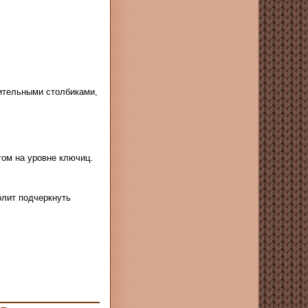
нительными столбиками,
том на уровне ключиц.
олит подчеркнуть