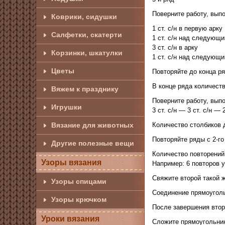
Поверните работу, выпо
Коврики, сидушки
1 ст. с/н в первую арку
Салфетки, скатерти
1 ст. с/н над следующ
3 ст. с/н в арку
Корзинки, шкатулки
1 ст. с/н над следующ
Цветы
Повторяйте до конца ряд
В конце ряда количеств
Вяжем к празднику
Поверните работу, выпо
Игрушки
3 ст. с/н — 3 ст. с/н — 2
Количество столбиков 
Вязание для животных
Повторяйте ряды с 2-го
Другие полезные вещи
Количество повторений
Узоры вязания
Например: 6 повторов у
Свяжите второй такой 
Узоры спицами
Соединение прямоугол
Узоры крючком
После завершения втор
Уроки вязания
Сложите прямоугольник