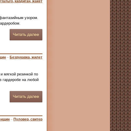
–
Пальто, кардиган, жакет
 фантазийным узором.
гардеробом.
щин
–
Безрукавка, жилет
 мягкой резинкой по
в гардеробе на любой
енщин
–
Пуловер, свитер