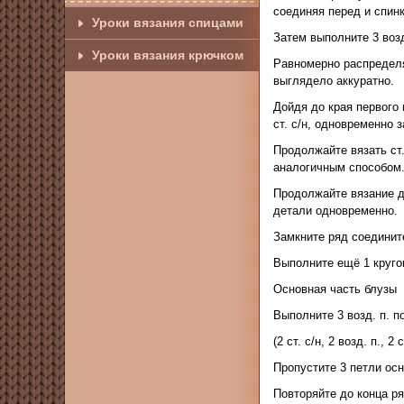
соединяя перед и спин
Уроки вязания спицами
Затем выполните 3 возд
Уроки вязания крючком
Равномерно распределяйт
выглядело аккуратно.
Дойдя до края первого
ст. с/н, одновременно 
Продолжайте вязать ст.
аналогичным способом
Продолжайте вязание д
детали одновременно.
Замкните ряд соединит
Выполните ещё 1 кругов
Основная часть блузы
Выполните 3 возд. п. п
(2 ст. с/н, 2 возд. п., 2 с
Пропустите 3 петли ос
Повторяйте до конца р