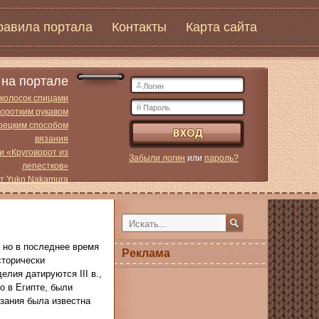
равила портала
Контакты
Карта сайта
на портале
 колосок спицами
коротким рукавом
урецким способом
вязания
и «Круговорот из
Забыли логин
или
пароль?
лепестков»
от Yuko Nakamura
 но в последнее время
Реклама
сторически
лия датируются III в.,
о в Египте, были
язания была известна