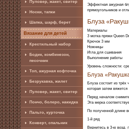
Пуловер, жакет, свитер
Эффектная ажурная блу
прямоугольников и отл
Носки, тапки
Блуза «Ракуш
Шапка, шарф, берет
Материалы
Вязание для детей
3 мотка пряжи Queen Du
Крючок 3 мм
Крестильный набор
Ножницы
Игла для сшивания
Бодик, комбинезон,
Выполнение работы
песочник
Уровень сложности: ср
Топ, ажурная кофточка
Блуза «Ракушка
Безрукавка, жилет
Блуза состоит из трёх 
которая затем вяжется 
Пуловер, жакет, свитер
Перед началом снимите
Пончо, болеро, накидка
Эта мерка соответству
По полученной длине в
Пальто, курточка
1-й ряд
Конверт, спальник
Вернитесь в 3-ю возд. 