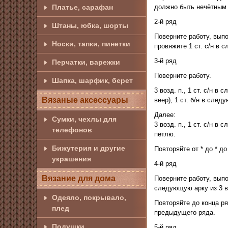
должно быть нечётным (
Платье, сарафан
2-й ряд
Штаны, юбка, шорты
Поверните работу, выпол
Носки, тапки, пинетки
провяжите 1 ст. с/н в 
3-й ряд
Перчатки, варежки
Поверните работу.
Шапка, шарфик, берет
3 возд. п., 1 ст. с/н в
Вязаные аксессуары
веер), 1 ст. б/н в след
Далее:
Сумки, чехлы для
3 возд. п., 1 ст. с/н в
телефонов
петлю.
Бижутерия и другие
Повторяйте от * до * д
украшения
4-й ряд
Вязание для дома
Поверните работу, выпол
следующую арку из 3 в
Одеяло, покрывало,
Повторяйте до конца ряд
плед
предыдущего ряда.
Подушки
5-й ряд