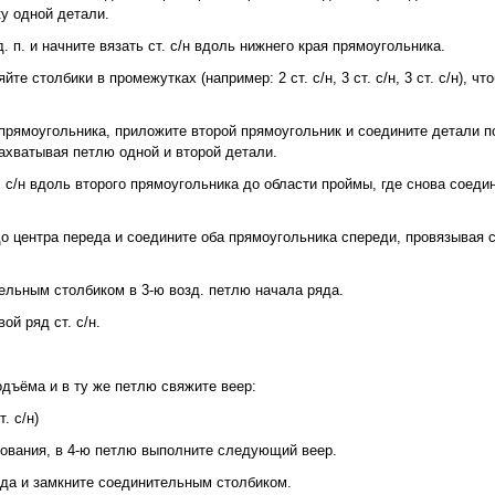
ку одной детали.
. п. и начните вязать ст. с/н вдоль нижнего края прямоугольника.
е столбики в промежутках (например: 2 ст. с/н, 3 ст. с/н, 3 ст. с/н), ч
 прямоугольника, приложите второй прямоугольник и соедините детали п
захватывая петлю одной и второй детали.
 с/н вдоль второго прямоугольника до области проймы, где снова соеди
.
о центра переда и соедините оба прямоугольника спереди, провязывая с
ельным столбиком в 3-ю возд. петлю начала ряда.
ой ряд ст. с/н.
одъёма и в ту же петлю свяжите веер:
т. с/н)
нования, в 4-ю петлю выполните следующий веер.
яда и замкните соединительным столбиком.