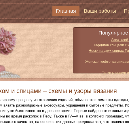
Главная
Ваши работы
П
Популярное 
Азиатский
Кардиган спицами с 
Носки на двух спицах Т
Женская кофточка спицам
Тапки спицами 
ком и спицами – схемы и узоры вязания
улярному процессу изготовления изделий, обычно это элементы одежды,
м вязать разнообразные аксессуары, украшения и бытовые предметы. И
ние уже было известно в древнее время. Первые найденные вязаные изде
ы во время раскопок в Перу. Также в IV—V вв. в коптских гробницах, чт
высокого качества, на основе этих данных предполагают, что техника в