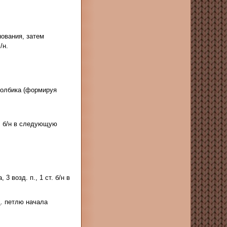
нования, затем
/н.
столбика (формируя
ст. б/н в следующую
3 возд. п., 1 ст. б/н в
д. петлю начала