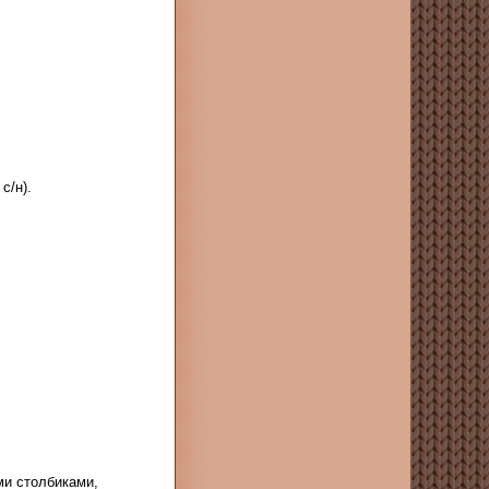
с/н).
ми столбиками,