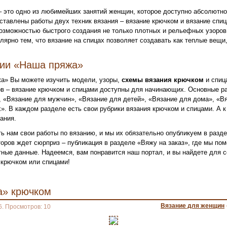
– это одно из любимейших занятий женщин, которое доступно абсолютн
ставлены работы двух техник вязания – вязание крючком и вязание спи
озможностью быстрого создания не только плотных и рельефных узоров,
лярно тем, что вязание на спицах позволяет создавать как теплые вещи,
нии «Наша пряжа»
а» Вы можете изучить модели, узоры,
схемы вязания крючком
и спиц
в – вязание крючком и спицами доступны для начинающих. Основные ра
 «Вязание для мужчин», «Вязание для детей», «Вязание для дома», «Вя
». В каждом разделе есть свои рубрики вязания крючком и спицами. А к
ания.
ь нам свои работы по вязанию, и мы их обязательно опубликуем в разд
оров ждет сюрприз – публикация в разделе «Вяжу на заказ», где мы по
ктные данные. Надеемся, вам понравится наш портал, и вы найдете для
крючком или спицами!
а» крючком
Вязание для женщин
6. Просмотров: 10