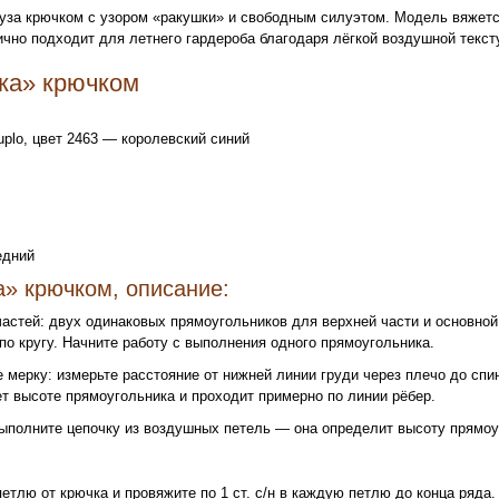
за крючком с узором «ракушки» и свободным силуэтом. Модель вяжетс
ично подходит для летнего гардероба благодаря лёгкой воздушной текст
ка» крючком
plo, цвет 2463 — королевский синий
едний
» крючком, описание:
частей: двух одинаковых прямоугольников для верхней части и основной
по кругу. Начните работу с выполнения одного прямоугольника.
 мерку: измерьте расстояние от нижней линии груди через плечо до спи
ет высоте прямоугольника и проходит примерно по линии рёбер.
ыполните цепочку из воздушных петель — она определит высоту прямоу
петлю от крючка и провяжите по 1 ст. с/н в каждую петлю до конца ряда