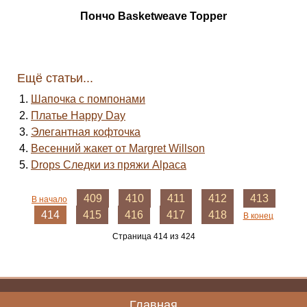
Пончо Basketweave Topper
Ещё статьи...
Шапочка с помпонами
Платье Happy Day
Элегантная кофточка
Весенний жакет от Margret Willson
Drops Следки из пряжи Alpaca
409
410
411
412
413
В начало
414
415
416
417
418
В конец
Страница 414 из 424
Главная