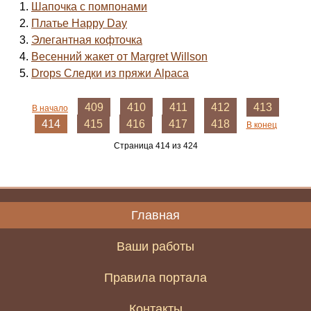
Шапочка с помпонами
Платье Happy Day
Элегантная кофточка
Весенний жакет от Margret Willson
Drops Следки из пряжи Alpaca
409
410
411
412
413
В начало
414
415
416
417
418
В конец
Страница 414 из 424
Главная
Ваши работы
Правила портала
Контакты