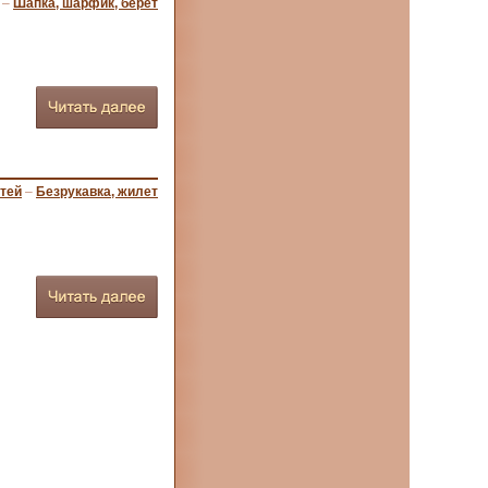
–
Шапка, шарфик, берет
тей
–
Безрукавка, жилет