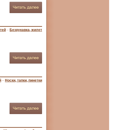
тей
–
Безрукавка, жилет
й
–
Носки, тапки, пинетки