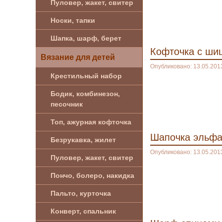
Пуловер, жакет, свитер
Носки, тапки
Шапка, шарф, берет
Кофточка с ши
Вязание для детей
Опубликовано: 13.05.201
Крестильный набор
Бодик, комбинезон,
песочник
Топ, ажурная кофточка
Шапочка эльф
Безрукавка, жилет
Опубликовано: 13.05.201
Пуловер, жакет, свитер
Пончо, болеро, накидка
Пальто, курточка
Конверт, спальник