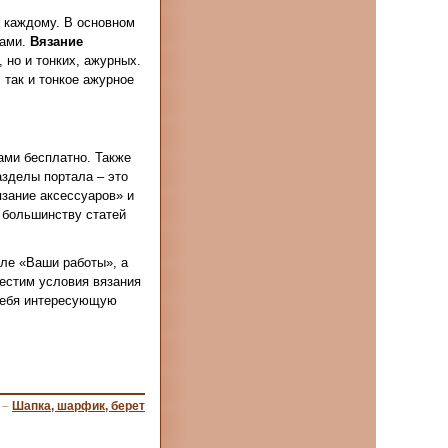
о каждому. В основном
цами.
Вязание
 но и тонких, ажурных.
 так и тонкое ажурное
ами бесплатно. Также
зделы портала – это
зание аксессуаров» и
 большинству статей
еле «Ваши работы», а
местим условия вязания
 себя интересующую
–
Шапка, шарфик, берет