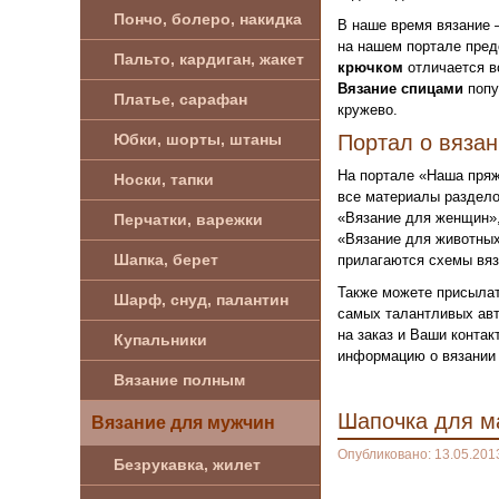
Пончо, болеро, накидка
В наше время вязание 
на нашем портале пред
Пальто, кардиган, жакет
крючком
отличается в
Вязание спицами
попу
Платье, сарафан
кружево.
Юбки, шорты, штаны
Портал о вяза
На портале «Наша пряж
Носки, тапки
все материалы раздело
«Вязание для женщин»,
Перчатки, варежки
«Вязание для животных
Шапка, берет
прилагаются схемы вяз
Также можете присылат
Шарф, снуд, палантин
самых талантливых авт
на заказ и Ваши конта
Купальники
информацию о вязании 
Вязание полным
Шапочка для м
Вязание для мужчин
Опубликовано: 13.05.201
Безрукавка, жилет