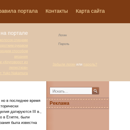
равила портала
Контакты
Карта сайта
на портале
 колосок спицами
коротким рукавом
урецким способом
вязания
и «Круговорот из
Забыли логин
или
пароль?
лепестков»
от Yuko Nakamura
 но в последнее время
Реклама
сторически
лия датируются III в.,
о в Египте, были
язания была известна