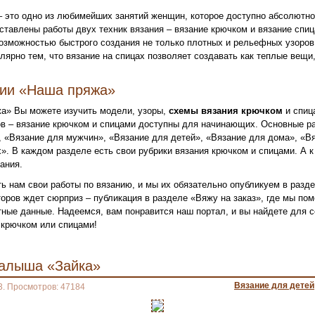
– это одно из любимейших занятий женщин, которое доступно абсолютн
ставлены работы двух техник вязания – вязание крючком и вязание спи
озможностью быстрого создания не только плотных и рельефных узоров,
лярно тем, что вязание на спицах позволяет создавать как теплые вещи,
нии «Наша пряжа»
а» Вы можете изучить модели, узоры,
схемы вязания крючком
и спиц
в – вязание крючком и спицами доступны для начинающих. Основные ра
 «Вязание для мужчин», «Вязание для детей», «Вязание для дома», «Вя
». В каждом разделе есть свои рубрики вязания крючком и спицами. А к
ания.
ь нам свои работы по вязанию, и мы их обязательно опубликуем в разд
оров ждет сюрприз – публикация в разделе «Вяжу на заказ», где мы по
ктные данные. Надеемся, вам понравится наш портал, и вы найдете для
крючком или спицами!
алыша «Зайка»
Вязание для детей
3. Просмотров: 47184