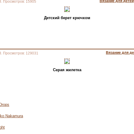
Вязание для детей
3. Просмотров: 15905
Детский берет крючком
Вязание для де
3. Просмотров: 129031
Серая жилетка
Drops
uko Nakamura
ght