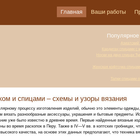
Главная
Ваши работы
П
Популярное 
Азиатский
Кардиган спицами с 
Носки на двух спицах Т
Женская кофточка спицам
Тапки спицами 
ком и спицами – схемы и узоры вязания
улярному процессу изготовления изделий, обычно это элементы одежды,
м вязать разнообразные аксессуары, украшения и бытовые предметы. И
ние уже было известно в древнее время. Первые найденные вязаные изде
ы во время раскопок в Перу. Также в IV—V вв. в коптских гробницах, чт
высокого качества, на основе этих данных предполагают, что техника в