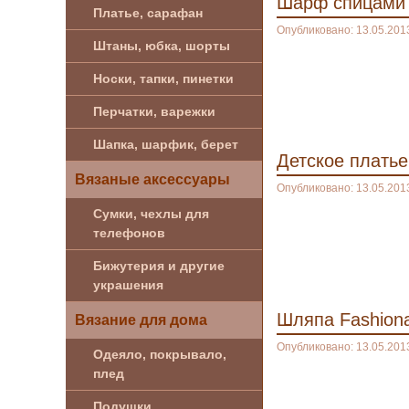
Шарф спицами 
Платье, сарафан
Опубликовано: 13.05.201
Штаны, юбка, шорты
Носки, тапки, пинетки
Перчатки, варежки
Шапка, шарфик, берет
Детское платье
Вязаные аксессуары
Опубликовано: 13.05.201
Сумки, чехлы для
телефонов
Бижутерия и другие
украшения
Шляпа Fashiona
Вязание для дома
Опубликовано: 13.05.201
Одеяло, покрывало,
плед
Подушки