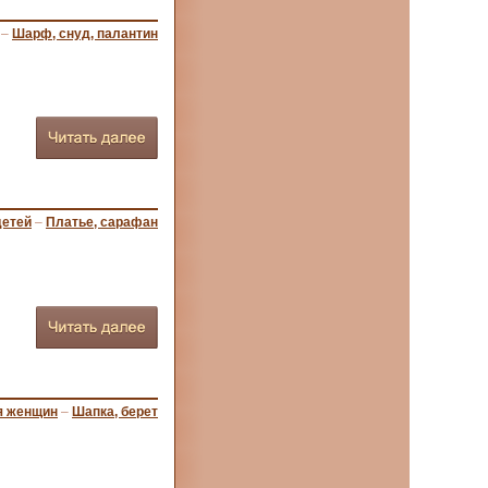
–
Шарф, снуд, палантин
детей
–
Платье, сарафан
я женщин
–
Шапка, берет