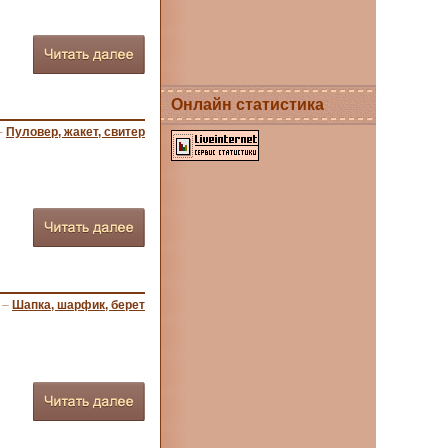
Онлайн статистика
–
Пуловер, жакет, свитер
–
Шапка, шарфик, берет