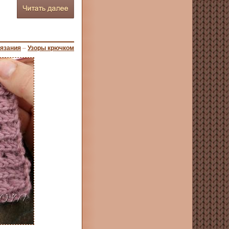
вязания
–
Узоры крючком