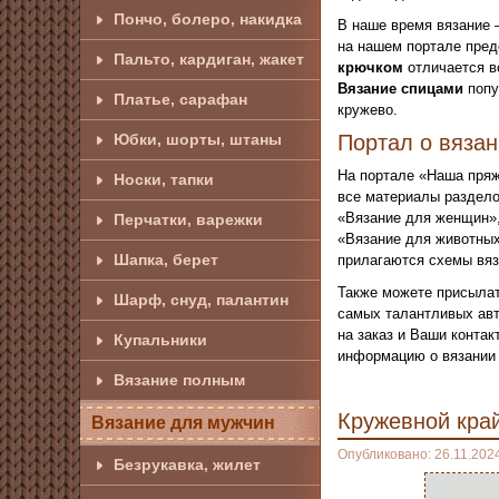
Пончо, болеро, накидка
В наше время вязание 
на нашем портале пред
Пальто, кардиган, жакет
крючком
отличается в
Вязание спицами
попу
Платье, сарафан
кружево.
Юбки, шорты, штаны
Портал о вяза
На портале «Наша пряж
Носки, тапки
все материалы раздело
«Вязание для женщин»,
Перчатки, варежки
«Вязание для животных
Шапка, берет
прилагаются схемы вяз
Также можете присылат
Шарф, снуд, палантин
самых талантливых авт
на заказ и Ваши конта
Купальники
информацию о вязании 
Вязание полным
Кружевной кра
Вязание для мужчин
Опубликовано: 26.11.202
Безрукавка, жилет