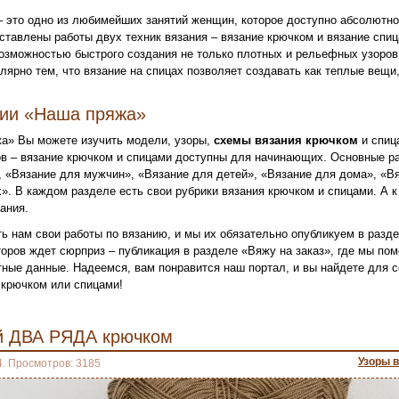
– это одно из любимейших занятий женщин, которое доступно абсолютн
ставлены работы двух техник вязания – вязание крючком и вязание спи
озможностью быстрого создания не только плотных и рельефных узоров,
лярно тем, что вязание на спицах позволяет создавать как теплые вещи,
нии «Наша пряжа»
а» Вы можете изучить модели, узоры,
схемы вязания крючком
и спиц
в – вязание крючком и спицами доступны для начинающих. Основные ра
 «Вязание для мужчин», «Вязание для детей», «Вязание для дома», «Вя
». В каждом разделе есть свои рубрики вязания крючком и спицами. А к
ания.
ь нам свои работы по вязанию, и мы их обязательно опубликуем в разд
оров ждет сюрприз – публикация в разделе «Вяжу на заказ», где мы по
ктные данные. Надеемся, вам понравится наш портал, и вы найдете для
крючком или спицами!
й ДВА РЯДА крючком
Узоры 
4. Просмотров: 3185