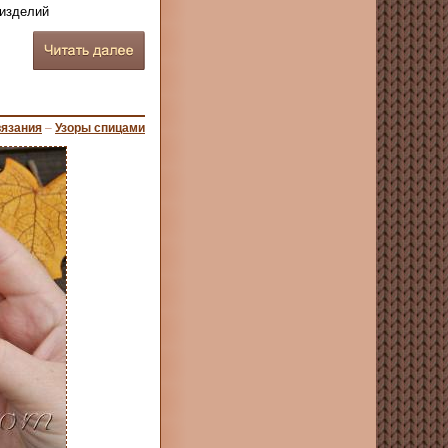
 изделий
вязания
–
Узоры спицами