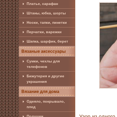
Платье, сарафан
Штаны, юбка, шорты
Носки, тапки, пинетки
Перчатки, варежки
Шапка, шарфик, берет
Вязаные аксессуары
Сумки, чехлы для
телефонов
Бижутерия и другие
украшения
Вязание для дома
Одеяло, покрывало,
плед
Узор из одного
Подушки