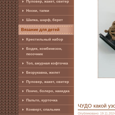
Пуловер, жакет, свитер
Носки, тапки
Шапка, шарф, берет
Вязание для детей
Крестильный набор
Бодик, комбинезон,
песочник
Топ, ажурная кофточка
Безрукавка, жилет
Пуловер, жакет, свитер
Пончо, болеро, накидка
Пальто, курточка
ЧУДО какой уз
Конверт, спальник
Опубликовано: 19.11.202