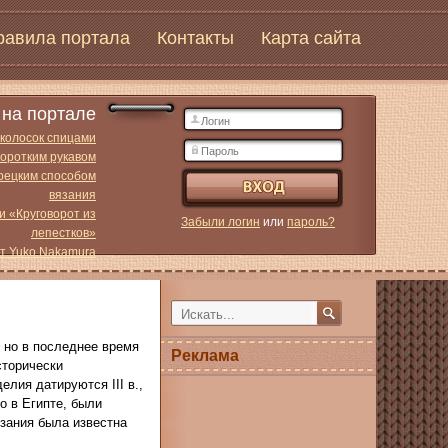
равила портала
Контакты
Карта сайта
на портале
 колосок спицами
коротким рукавом
урецким способом
вязания
и «Круговорот из
Забыли логин
или
пароль?
лепестков»
от Yuko Nakamura
 но в последнее время
Реклама
сторически
лия датируются III в.,
о в Египте, были
язания была известна