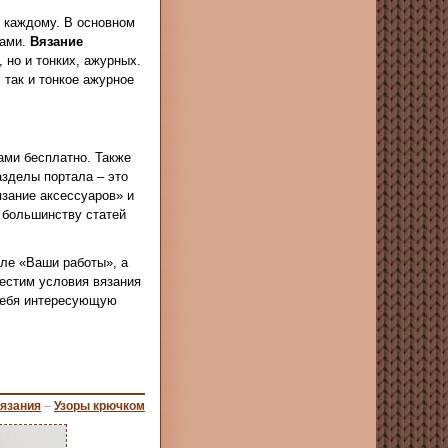
о каждому. В основном
цами.
Вязание
 но и тонких, ажурных.
 так и тонкое ажурное
ами бесплатно. Также
зделы портала – это
зание аксессуаров» и
 большинству статей
еле «Ваши работы», а
местим условия вязания
 себя интересующую
вязания
–
Узоры крючком