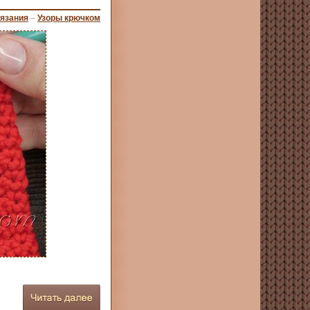
вязания
–
Узоры крючком