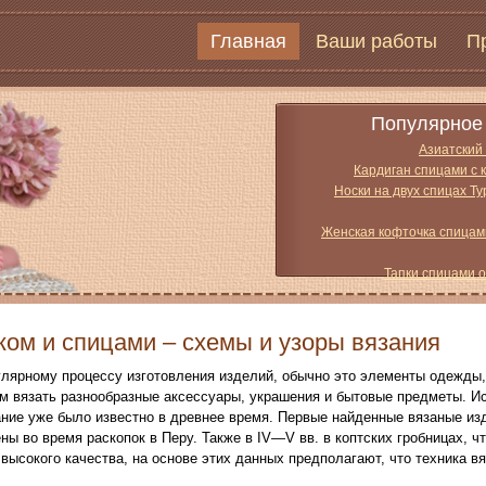
Главная
Ваши работы
П
Популярное 
Азиатский
Кардиган спицами с 
Носки на двух спицах Т
Женская кофточка спицам
Тапки спицами 
ком и спицами – схемы и узоры вязания
улярному процессу изготовления изделий, обычно это элементы одежды,
м вязать разнообразные аксессуары, украшения и бытовые предметы. И
ние уже было известно в древнее время. Первые найденные вязаные изде
ы во время раскопок в Перу. Также в IV—V вв. в коптских гробницах, чт
высокого качества, на основе этих данных предполагают, что техника в