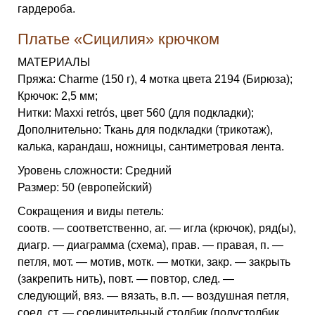
гардероба.
Платье «Сицилия» крючком
МАТЕРИАЛЫ
Пряжа: Charme (150 г), 4 мотка цвета 2194 (Бирюза);
Крючок: 2,5 мм;
Нитки: Maxxi retrós, цвет 560 (для подкладки);
Дополнительно: Ткань для подкладки (трикотаж),
калька, карандаш, ножницы, сантиметровая лента.
Уровень сложности: Средний
Размер: 50 (европейский)
Сокращения и виды петель:
соотв. — соответственно, аг. — игла (крючок), ряд(ы),
диагр. — диаграмма (схема), прав. — правая, п. —
петля, мот. — мотив, мотк. — мотки, закр. — закрыть
(закрепить нить), повт. — повтор, след. —
следующий, вяз. — вязать, в.п. — воздушная петля,
соед. ст. — соединительный столбик (полустолбик