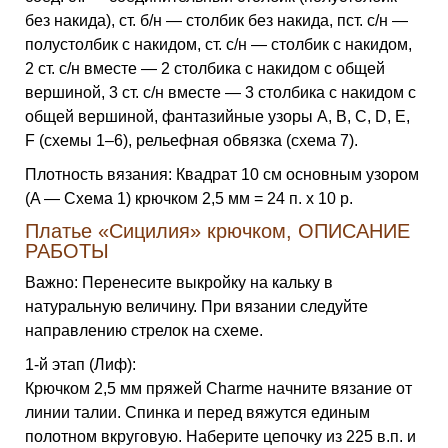
без накида), ст. б/н — столбик без накида, пст. с/н —
полустолбик с накидом, ст. с/н — столбик с накидом,
2 ст. с/н вместе — 2 столбика с накидом с общей
вершиной, 3 ст. с/н вместе — 3 столбика с накидом с
общей вершиной, фантазийные узоры A, B, C, D, E,
F (схемы 1–6), рельефная обвязка (схема 7).
Плотность вязания: Квадрат 10 см основным узором
(A — Схема 1) крючком 2,5 мм = 24 п. x 10 р.
Платье «Сицилия» крючком, ОПИСАНИЕ
РАБОТЫ
Важно: Перенесите выкройку на кальку в
натуральную величину. При вязании следуйте
направлению стрелок на схеме.
1-й этап (Лиф):
Крючком 2,5 мм пряжей Charme начните вязание от
линии талии. Спинка и перед вяжутся единым
полотном вкруговую. Наберите цепочку из 225 в.п. и