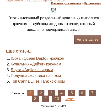
Опубликовано: 23.05.2026. Просмотров: 180
Вязание для женщин
–
Купальники
Этот изысканный раздельный купальник выполнен
крючком в глубоком ягодном оттенке, который
идеально подчеркивает загар.
Ещё статьи...
Юбка «Queen Duplo» крючком
Купальник «Дейзи» крючком
Блуза «Argila» спицами
Подушки скелетики крючком
Топ Canna Lilies Tank крючком
1
2
3
4
5
6
7
В начало
8
9
10
В конец
Страница 1 из 424